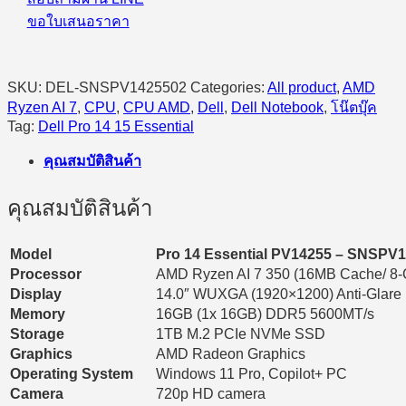
ขอใบเสนอราคา
SKU:
DEL-SNSPV1425502
Categories:
All product
,
AMD
Ryzen AI 7
,
CPU
,
CPU AMD
,
Dell
,
Dell Notebook
,
โน๊ตบุ๊ค
Tag:
Dell Pro 14 15 Essential
คุณสมบัติสินค้า
คุณสมบัติสินค้า
Model
Pro 14 Essential PV14255 – SNSPV
Processor
AMD Ryzen AI 7 350 (16MB Cache/ 8-C
Display
14.0″ WUXGA (1920×1200) Anti-Glare
Memory
16GB (1x 16GB) DDR5 5600MT/s
Storage
1TB M.2 PCIe NVMe SSD
Graphics
AMD Radeon Graphics
Operating System
Windows 11 Pro, Copilot+ PC
Camera
720p HD camera