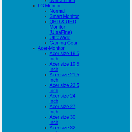
over 34 inch
LG Monitor
Normal
Smart Monitor
QHD & UHD
Monitor
(UltraFine)
UltraWide
Gaming Gear
Acer-Monitor
Acer size 18.5
inch
Acer size 19.5
inch
Acer size 21.5
inch
Acer size 23.5
inch
Acer size 24
inch
Acer size 27
inch
Acer size 30
inch
Acer size 32