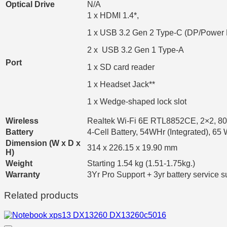
Optical Drive
N/A
1 x HDMI 1.4*,
1 x USB 3.2 Gen 2 Type-C (DP/Power 
2 x USB 3.2 Gen 1 Type-A
Port
1 x SD card reader
1 x Headset Jack**
1 x Wedge-shaped lock slot
Wireless
Realtek Wi-Fi 6E RTL8852CE, 2×2, 80
Battery
4-Cell Battery, 54WHr (Integrated), 65
Dimension (W x D x
314 x 226.15 x 19.90 mm
H)
Weight
Starting 1.54 kg (1.51-1.75kg.)
Warranty
3Yr Pro Support + 3yr battery service s
Related products