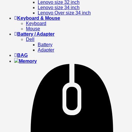
Lenovo size 32 inch
Lenovo size 34 inch
Lenovo Over size 34 inch
Keyboard & Mouse
Keyboard
Mouse
Battery / Adapter
Dell
Battery
Adapter
BAG
Memory