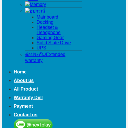
Memory
อุปกรณ์
Mainboard
Docking
Headset &
Headphone
Gaming Gear
Solid State Drive
UPS
ต่อประกัน/Extended
warranty
Home
About us
All Product
Warranty Dell
Payment
Contact us