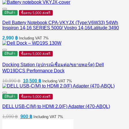
price
price
was:
is:
3,290 ฿.
2,790 ฿.
มีสินค้า
ซื้อครบ 5,000 ส่งฟรี
Dell Battery Notebook CPA-VKYJX (Type:V6W33) 54Wh
Inspiron 14-16 SERIES 5000/ Vostro 14-16/Latitude 3490
2,990
฿
Including VAT 7%
มีสินค้า
ซื้อครบ 5,000 ส่งฟรี
Docking Station (อุปกรณ์เชื่อมต่อ/ขยายพอร์ต) Dell
WD19DCS Performance Dock
Original
Current
10,990
฿
10,500
฿
Including VAT 7%
price
price
was:
is:
10,990 ฿.
10,500 ฿.
มีสินค้า
ซื้อครบ 5,000 ส่งฟรี
DELL USB-C(M) to HDMI 2.0(F) Adapter (470-ABQL)
Original
Current
1,090
฿
900
฿
Including VAT 7%
price
price
was:
is: