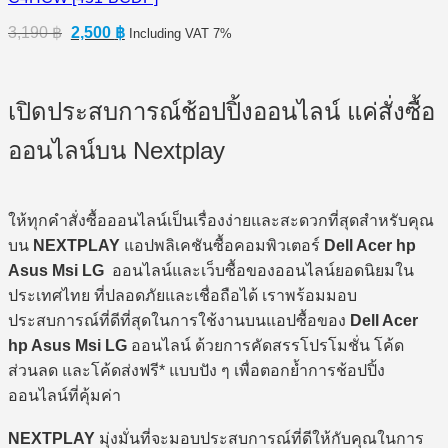
Original
Current
3,190
฿
2,500
฿
Including VAT 7%
price
price
was:
is:
3,190 ฿.
2,500 ฿.
เปิดประสบการณ์ช้อปปิ้งออนไลน์ แค่สั่งซื้อ
ออนไลน์บน Nextplay
ให้ทุกคำสั่งซื้อออนไลน์เป็นเรื่องง่ายและสะดวกที่สุดสำหรับคุณ
บน
NEXTPLAY
แอปพลิเคชันซื้อคอมพิวเตอร์
Dell Acer hp
Asus Msi LG
ออนไลน์และเว็บซื้อของออนไลน์ยอดนิยมใน
ประเทศไทย ที่ปลอดภัยและเชื่อถือได้ เราพร้อมมอบ
ประสบการณ์ที่ดีที่สุดในการใช้งานบนแอปซื้อของ
Dell Acer
hp Asus Msi LG
ออนไลน์ ด้วยการคัดสรรโปรโมชั่น โค้ด
ส่วนลด และโค้ดส่งฟรี* แบบปัง ๆ เพื่อตอกย้ำการช้อปปิ้ง
ออนไลน์ที่คุ้มค่า
NEXTPLAY
มุ่งมั่นที่จะมอบประสบการณ์ที่ดีให้กับคุณในการ