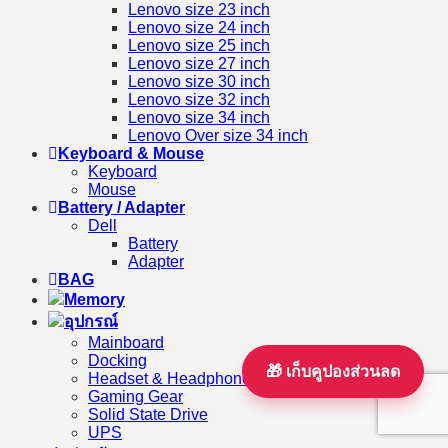
Lenovo size 23 inch
Lenovo size 24 inch
Lenovo size 25 inch
Lenovo size 27 inch
Lenovo size 30 inch
Lenovo size 32 inch
Lenovo size 34 inch
Lenovo Over size 34 inch
Keyboard & Mouse
Keyboard
Mouse
Battery / Adapter
Dell
Battery
Adapter
BAG
Memory
อุปกรณ์
Mainboard
Docking
🎁 เก็บคูปองส่วนลด
Headset & Headphone
Gaming Gear
Solid State Drive
UPS