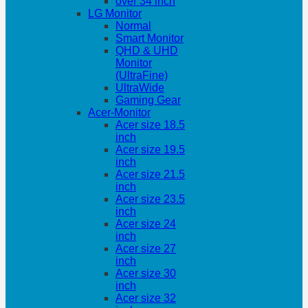
over 34 inch
LG Monitor
Normal
Smart Monitor
QHD & UHD
Monitor
(UltraFine)
UltraWide
Gaming Gear
Acer-Monitor
Acer size 18.5
inch
Acer size 19.5
inch
Acer size 21.5
inch
Acer size 23.5
inch
Acer size 24
inch
Acer size 27
inch
Acer size 30
inch
Acer size 32