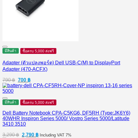
มีสินค้า
ซื้อครบ 5,000 ส่งฟรี
Adapter (ตัวแปลงพอร์ต) Dell USB-C(M) to DisplayPort
Adapter (470-ACFX)
Original
Current
790
฿
700
฿
price
price
was:
is:
790 ฿.
700 ฿.
มีสินค้า
ซื้อครบ 5,000 ส่งฟรี
Dell Battery Notebook CPA-C5KG6, DF5RH (Type:JK6Y6)
40WHR Inspiron Series 5000/ Vostro Series 5000/Latitude
3410 3510
Original
Current
3,290
฿
2,790
฿
Including VAT 7%