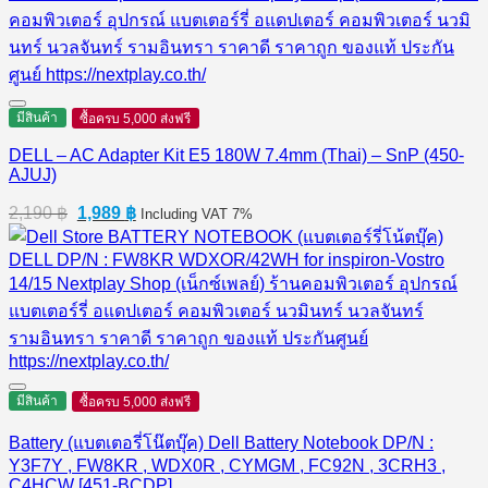
มีสินค้า
ซื้อครบ 5,000 ส่งฟรี
DELL – AC Adapter Kit E5 180W 7.4mm (Thai) – SnP (450-
AJUJ)
Original
Current
2,190
฿
1,989
฿
Including VAT 7%
price
price
was:
is:
2,190 ฿.
1,989 ฿.
มีสินค้า
ซื้อครบ 5,000 ส่งฟรี
Battery (แบตเตอรี่โน๊ตบุ๊ค) Dell Battery Notebook DP/N :
Y3F7Y , FW8KR , WDX0R , CYMGM , FC92N , 3CRH3 ,
C4HCW [451-BCDP]