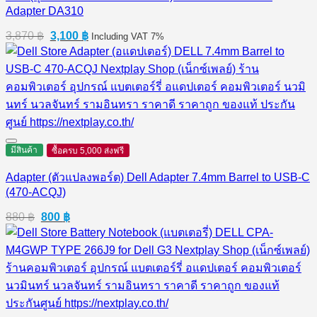
Adapter DA310
Original
Current
3,870
฿
3,100
฿
Including VAT 7%
price
price
was:
is:
3,870 ฿.
3,100 ฿.
มีสินค้า
ซื้อครบ 5,000 ส่งฟรี
Adapter (ตัวแปลงพอร์ต) Dell Adapter 7.4mm Barrel to USB-C
(470-ACQJ)
Original
Current
880
฿
800
฿
price
price
was:
is:
880 ฿.
800 ฿.