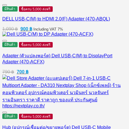
มีสินค้า
ซื้อครบ 5,000 ส่งฟรี
DELL USB-C(M) to HDMI 2.0(F) Adapter (470-ABQL)
Original
Current
1,090
฿
900
฿
Including VAT 7%
price
price
was:
is:
1,090 ฿.
900 ฿.
มีสินค้า
ซื้อครบ 5,000 ส่งฟรี
Adapter (ตัวแปลงพอร์ต) Dell USB-C(M) to DisplayPort
Adapter (470-ACFX)
Original
Current
790
฿
700
฿
price
price
was:
is:
790 ฿.
700 ฿.
มีสินค้า
ซื้อครบ 5,000 ส่งฟรี
Hub (อุปกรณ์เชื่อมต่อ/ขยายพอร์ต) Dell USB-C Mobile