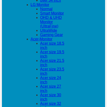
over 34 inch
LG Monitor
Normal
Smart Monitor
QHD & UHD
Monitor
(UltraFine)
UltraWide
Gaming Gear
Acer-Monitor
Acer size 18.5
inch
Acer size 19.5
inch
Acer size 21.5
inch
Acer size 23.5
inch
Acer size 24
inch
Acer size 27
inch
Acer size 30
inch
Acer size 32