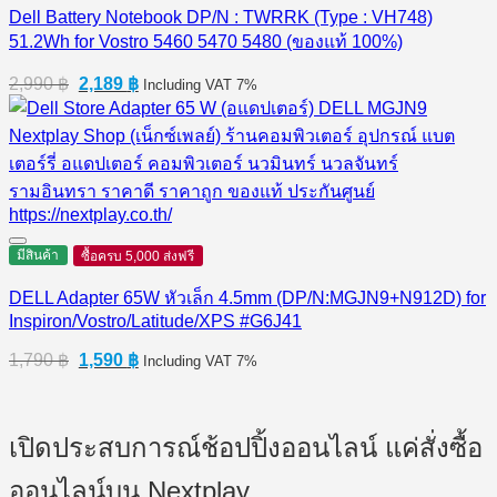
Dell Battery Notebook DP/N : TWRRK (Type : VH748)
51.2Wh for Vostro 5460 5470 5480 (ของแท้ 100%)
Original
Current
2,990
฿
2,189
฿
Including VAT 7%
price
price
was:
is:
2,990 ฿.
2,189 ฿.
มีสินค้า
ซื้อครบ 5,000 ส่งฟรี
DELL Adapter 65W หัวเล็ก 4.5mm (DP/N:MGJN9+N912D) for
Inspiron/Vostro/Latitude/XPS #G6J41
Original
Current
1,790
฿
1,590
฿
Including VAT 7%
price
price
was:
is:
1,790 ฿.
1,590 ฿.
เปิดประสบการณ์ช้อปปิ้งออนไลน์ แค่สั่งซื้อ
ออนไลน์บน Nextplay