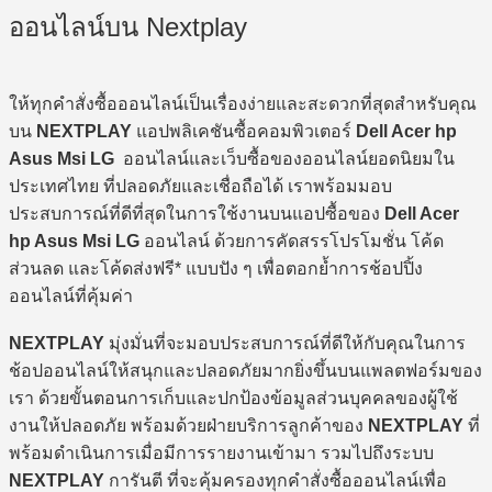
ออนไลน์บน Nextplay
ให้ทุกคำสั่งซื้อออนไลน์เป็นเรื่องง่ายและสะดวกที่สุดสำหรับคุณ
บน
NEXTPLAY
แอปพลิเคชันซื้อคอมพิวเตอร์
Dell Acer hp
Asus Msi LG
ออนไลน์และเว็บซื้อของออนไลน์ยอดนิยมใน
ประเทศไทย ที่ปลอดภัยและเชื่อถือได้ เราพร้อมมอบ
ประสบการณ์ที่ดีที่สุดในการใช้งานบนแอปซื้อของ
Dell Acer
hp Asus Msi LG
ออนไลน์ ด้วยการคัดสรรโปรโมชั่น โค้ด
ส่วนลด และโค้ดส่งฟรี* แบบปัง ๆ เพื่อตอกย้ำการช้อปปิ้ง
ออนไลน์ที่คุ้มค่า
NEXTPLAY
มุ่งมั่นที่จะมอบประสบการณ์ที่ดีให้กับคุณในการ
ช้อปออนไลน์ให้สนุกและปลอดภัยมากยิ่งขึ้นบนแพลตฟอร์มของ
เรา ด้วยขั้นตอนการเก็บและปกป้องข้อมูลส่วนบุคคลของผู้ใช้
งานให้ปลอดภัย พร้อมด้วยฝ่ายบริการลูกค้าของ
NEXTPLAY
ที่
พร้อมดำเนินการเมื่อมีการรายงานเข้ามา รวมไปถึงระบบ
NEXTPLAY
การันตี ที่จะคุ้มครองทุกคำสั่งซื้อออนไลน์เพื่อ