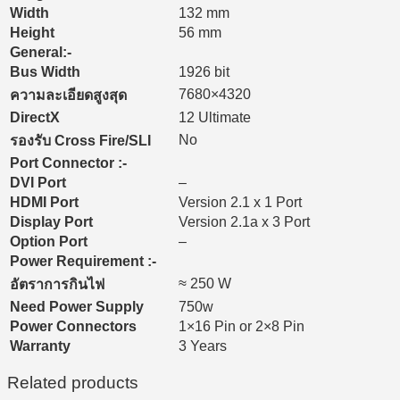
Width
132 mm
Height
56 mm
General:-
Bus Width
1926 bit
7680×4320
ความละเอียดสูงสุด
DirectX
12 Ultimate
No
รองรับ Cross Fire/SLI
Port Connector :-
DVI Port
–
HDMI Port
Version 2.1 x 1 Port
Display Port
Version 2.1a x 3 Port
Option Port
–
Power Requirement :-
≈ 250 W
อัตราการกินไฟ
Need Power Supply
750w
Power Connectors
1×16 Pin or 2×8 Pin
Warranty
3 Years
Related products