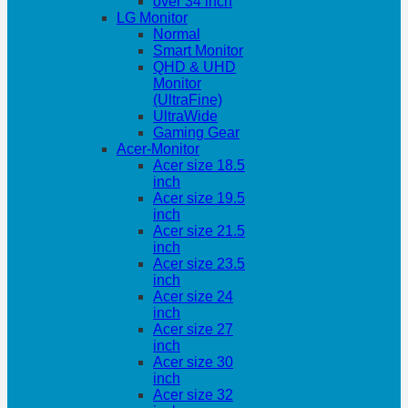
over 34 inch
LG Monitor
Normal
Smart Monitor
QHD & UHD
Monitor
(UltraFine)
UltraWide
Gaming Gear
Acer-Monitor
Acer size 18.5
inch
Acer size 19.5
inch
Acer size 21.5
inch
Acer size 23.5
inch
Acer size 24
inch
Acer size 27
inch
Acer size 30
inch
Acer size 32