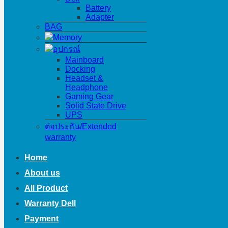
Battery
Adapter
BAG
Memory
อุปกรณ์
Mainboard
Docking
Headset &
Headphone
Gaming Gear
Solid State Drive
UPS
ต่อประกัน/Extended
warranty
Home
About us
All Product
Warranty Dell
Payment