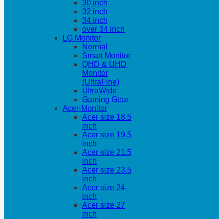
30 inch
32 inch
34 inch
over 34 inch
LG Monitor
Normal
Smart Monitor
QHD & UHD
Monitor
(UltraFine)
UltraWide
Gaming Gear
Acer-Monitor
Acer size 18.5
inch
Acer size 19.5
inch
Acer size 21.5
inch
Acer size 23.5
inch
Acer size 24
inch
Acer size 27
inch