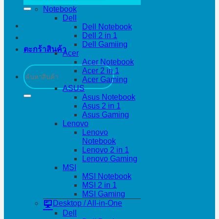
Notebook
Dell
Dell Notebook
Dell 2 in 1
Dell Gamiing
ตะกร้าสินค้า
Acer
Acer Notebook
ค้นหา:
Acer 2 in 1
Acer Gaming
ASUS
Asus Notebook
Asus 2 in 1
Asus Gaming
Lenovo
Lenovo
Notebook
Lenovo 2 in 1
Lenovo Gaming
MSI
MSI Notebook
MSI 2 in 1
MSI Gaming
Desktop / All-in-One
Dell