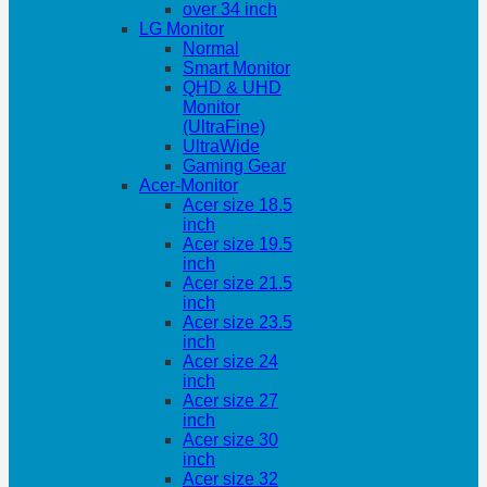
over 34 inch
LG Monitor
Normal
Smart Monitor
QHD & UHD
Monitor
(UltraFine)
UltraWide
Gaming Gear
Acer-Monitor
Acer size 18.5
inch
Acer size 19.5
inch
Acer size 21.5
inch
Acer size 23.5
inch
Acer size 24
inch
Acer size 27
inch
Acer size 30
inch
Acer size 32