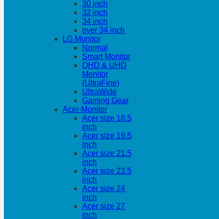
30 inch
32 inch
34 inch
over 34 inch
LG Monitor
Normal
Smart Monitor
QHD & UHD
Monitor
(UltraFine)
UltraWide
Gaming Gear
Acer-Monitor
Acer size 18.5
inch
Acer size 19.5
inch
Acer size 21.5
inch
Acer size 23.5
inch
Acer size 24
inch
Acer size 27
inch