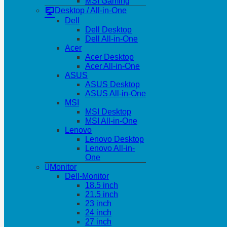
MSI Gaming
Desktop / All-in-One
Dell
Dell Desktop
Dell All-in-One
Acer
Acer Desktop
Acer All-in-One
ASUS
ASUS Desktop
ASUS All-in-One
MSI
MSI Desktop
MSI All-in-One
Lenovo
Lenovo Desktop
Lenovo All-in-
One
Monitor
Dell-Monitor
18.5 inch
21.5 inch
23 inch
24 inch
27 inch