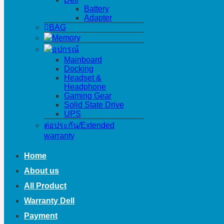
Battery
Adapter
BAG
Memory
อุปกรณ์
Mainboard
Docking
Headset &
Headphone
Gaming Gear
Solid State Drive
UPS
ต่อประกัน/Extended
warranty
Home
About us
All Product
Warranty Dell
Payment