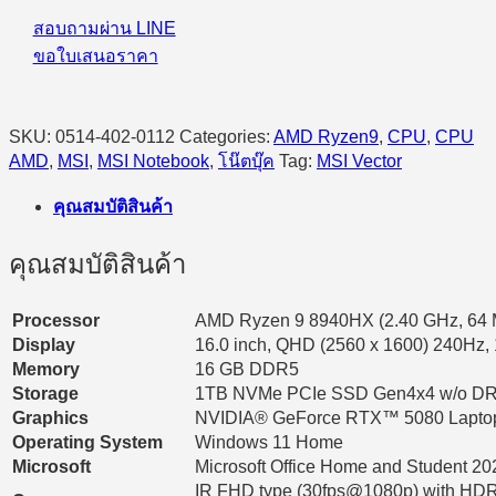
สอบถามผ่าน LINE
ขอใบเสนอราคา
SKU:
0514-402-0112
Categories:
AMD Ryzen9
,
CPU
,
CPU
AMD
,
MSI
,
MSI Notebook
,
โน๊ตบุ๊ค
Tag:
MSI Vector
คุณสมบัติสินค้า
คุณสมบัติสินค้า
Processor
AMD Ryzen 9 8940HX (2.40 GHz, 64 M
Display
16.0 inch, QHD (2560 x 1600) 240Hz
Memory
16 GB DDR5
Storage
1TB NVMe PCIe SSD Gen4x4 w/o D
Graphics
NVIDIA® GeForce RTX™ 5080 Lapt
Operating System
Windows 11 Home
Microsoft
Microsoft Office Home and Student 20
IR FHD type (30fps@1080p) with HD