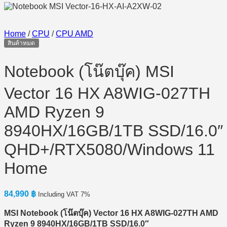
Home
/
CPU
/
CPU AMD
สินค้าหมด
Notebook (โน๊ตบุ๊ค) MSI
Vector 16 HX A8WIG-027TH
AMD Ryzen 9
8940HX/16GB/1TB SSD/16.0″
QHD+/RTX5080/Windows 11
Home
84,990
฿
Including VAT 7%
MSI Notebook (
โน๊ตบุ๊ค) Vector 16 HX A8WIG-027TH AMD
Ryzen 9 8940HX/16GB/1TB SSD/16.0″