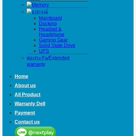
Memory
อุปกรณ์
Mainboard
Docking
Headset &
Headphone
Gaming Gear
Solid State Drive
UPS
ต่อประกัน/Extended
warranty
Home
About us
All Product
Warranty Dell
Payment
Contact us