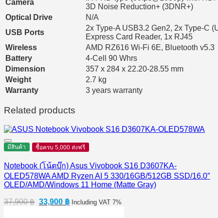
Camera
3D Noise Reduction+ (3DNR+)
Optical Drive
N/A
2x Type-A USB3.2 Gen2, 2x Type-C (US
USB Ports
Express Card Reader, 1x RJ45
Wireless
AMD RZ616 Wi-Fi 6E, Bluetooth v5.3
Battery
4-Cell 90 Whrs
Dimension
357 x 284 x 22.20-28.55 mm
Weight
2.7 kg
Warranty
3 years warranty
Related products
มีสินค้า
ซื้อครบ 5,000 ส่งฟรี
Notebook (โน้ตบุ๊ก) Asus Vivobook S16 D3607KA-
OLED578WA AMD Ryzen AI 5 330/16GB/512GB SSD/16.0″
OLED/AMD/Windows 11 Home (Matte Gray)
Original
Current
37,900
฿
33,900
฿
Including VAT 7%
price
price