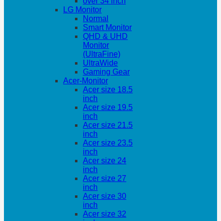
over 34 inch
LG Monitor
Normal
Smart Monitor
QHD & UHD
Monitor
(UltraFine)
UltraWide
Gaming Gear
Acer-Monitor
Acer size 18.5
inch
Acer size 19.5
inch
Acer size 21.5
inch
Acer size 23.5
inch
Acer size 24
inch
Acer size 27
inch
Acer size 30
inch
Acer size 32