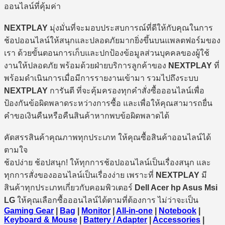
ออนไลน์ที่คุ้มค่า
NEXTPLAY
มุ่งมั่นที่จะมอบประสบการณ์ที่ดีให้กับคุณในการ
ช้อปออนไลน์ให้สนุกและปลอดภัยมากยิ่งขึ้นบนแพลตฟอร์มของ
เรา ด้วยขั้นตอนการเก็บและปกป้องข้อมูลส่วนบุคคลของผู้ใช้
งานให้ปลอดภัย พร้อมด้วยฝ่ายบริการลูกค้าของ
NEXTPLAY
ที่
พร้อมดำเนินการเมื่อมีการรายงานเข้ามา รวมไปถึงระบบ
NEXTPLAY
การันตี ที่จะคุ้มครองทุกคำสั่งซื้อออนไลน์เพื่อ
ป้องกันข้อผิดพลาดระหว่างการซื้อ และเพื่อให้คุณสามารถยื่น
คำขอเงินคืนหรือคืนสินค้าหากพบข้อผิดพลาดได้
คัดสรรสินค้าคุณภาพทุกประเภท ให้คุณซื้อสินค้าออนไลน์ได้
ตามใจ
ช้อปง่าย ช้อปสนุก! ให้ทุกการช้อปออนไลน์เป็นเรื่องสนุก และ
ทุกการสั่งของออนไลน์เป็นเรื่องง่าย เพราะที่
NEXTPLAY
มี
สินค้าทุกประเภทเกี่ยวกับคอมพิวเตอร์
Dell Acer hp Asus Msi
LG
ให้คุณเลือกซื้อออนไลน์ได้ตามที่ต้องการ ไม่ว่าจะเป็น
Gaming Gear
|
Bag
|
Monitor
|
All-in-one
|
Notebook
|
Keyboard & Mouse
|
Battery / Adapter
|
Accessories
|