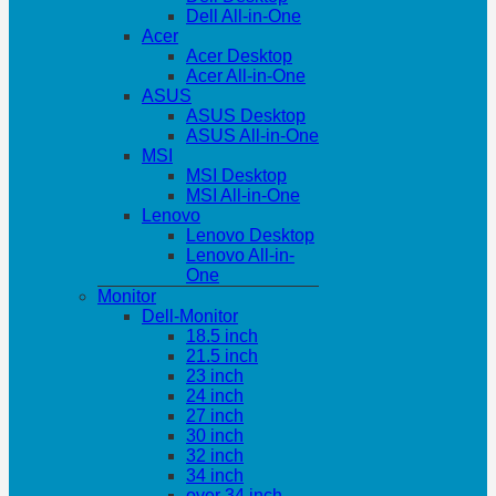
Dell All-in-One
Acer
Acer Desktop
Acer All-in-One
ASUS
ASUS Desktop
ASUS All-in-One
MSI
MSI Desktop
MSI All-in-One
Lenovo
Lenovo Desktop
Lenovo All-in-
One
Monitor
Dell-Monitor
18.5 inch
21.5 inch
23 inch
24 inch
27 inch
30 inch
32 inch
34 inch
over 34 inch