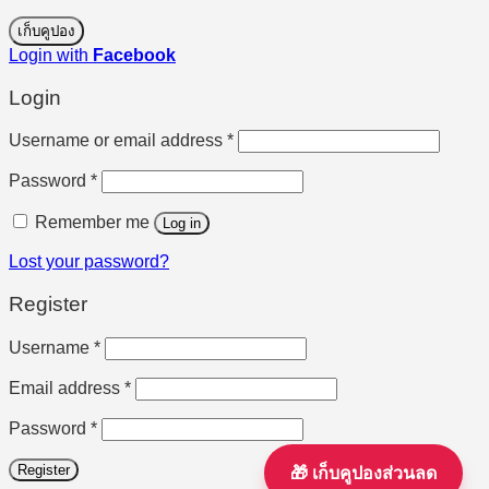
เก็บคูปอง
Login with
Facebook
Login
Required
Username or email address
*
Required
Password
*
Remember me
Log in
Lost your password?
Register
Required
Username
*
Required
Email address
*
Required
Password
*
Register
🎁 เก็บคูปองส่วนลด