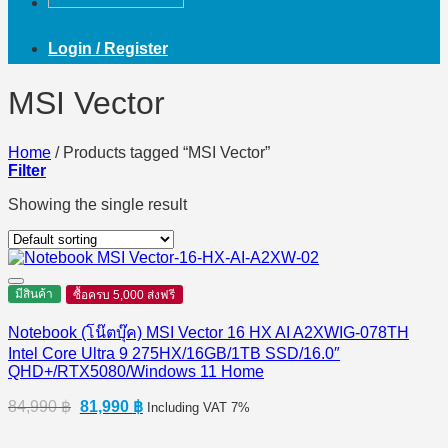
Login / Register
MSI Vector
Home
/
Products tagged “MSI Vector”
Filter
Showing the single result
มีสินค้า
ซื้อครบ 5,000 ส่งฟรี
Notebook (โน๊ตบุ๊ค) MSI Vector 16 HX AI A2XWIG-078TH
Intel Core Ultra 9 275HX/16GB/1TB SSD/16.0″
QHD+/RTX5080/Windows 11 Home
Original
Current
84,990
฿
81,990
฿
Including VAT 7%
price
price
was:
is: