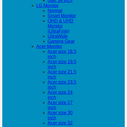
over 34 inch
LG Monitor
Normal
Smart Monitor
QHD & UHD
Monitor
(UltraFine)
UltraWide
Gaming Gear
Acer-Monitor
Acer size 18.5
inch
Acer size 19.5
inch
Acer size 21.5
inch
Acer size 23.5
inch
Acer size 24
inch
Acer size 27
inch
Acer size 30
inch
Acer size 32