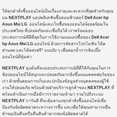
ให้ทุกคำสั่งซื้อออนไลน์เป็นเรื่องง่ายและสะดวกที่สุดสำหรับคุณ
บน
NEXTPLAY
แอปพลิเคชันซื้อคอมพิวเตอร์
Dell Acer hp
Asus Msi LG
ออนไลน์และเว็บซื้อของออนไลน์ยอดนิยมใน
ประเทศไทย ที่ปลอดภัยและเชื่อถือได้ เราพร้อมมอบ
ประสบการณ์ที่ดีที่สุดในการใช้งานบนแอปซื้อของ
Dell Acer
hp Asus Msi LG
ออนไลน์ ด้วยการคัดสรรโปรโมชั่น โค้ด
ส่วนลด และโค้ดส่งฟรี* แบบปัง ๆ เพื่อตอกย้ำการช้อปปิ้ง
ออนไลน์ที่คุ้มค่า
NEXTPLAY
มุ่งมั่นที่จะมอบประสบการณ์ที่ดีให้กับคุณในการ
ช้อปออนไลน์ให้สนุกและปลอดภัยมากยิ่งขึ้นบนแพลตฟอร์มของ
เรา ด้วยขั้นตอนการเก็บและปกป้องข้อมูลส่วนบุคคลของผู้ใช้
งานให้ปลอดภัย พร้อมด้วยฝ่ายบริการลูกค้าของ
NEXTPLAY
ที่
พร้อมดำเนินการเมื่อมีการรายงานเข้ามา รวมไปถึงระบบ
NEXTPLAY
การันตี ที่จะคุ้มครองทุกคำสั่งซื้อออนไลน์เพื่อ
ป้องกันข้อผิดพลาดระหว่างการซื้อ และเพื่อให้คุณสามารถยื่น
คำขอเงินคืนหรือคืนสินค้าหากพบข้อผิดพลาดได้