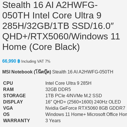
Stealth 16 AI A2HWFG-
050TH Intel Core Ultra 9
285H/32GB/1TB SSD/16.0″
QHD+/RTX5060/Windows 11
Home (Core Black)
66,990
฿
Including VAT 7%
MSI Notebook (
โน๊ตบุ๊ค)
Stealth 16 AI A2HWFG-050TH
CPU
Intel Core Ultra 9 285H
RAM
32GB DDR5
STORAGE
1TB PCIe 4/NVMe M.2 SSD
DISPLAY
16″ QHD+ (2560×1600) 240Hz OLED
VGA
Nvidia GeForce RTX5060 8GB GDDR7
OS
Windows 11 Home+ Microsoft Office Ho
WARRANTY
3 Years