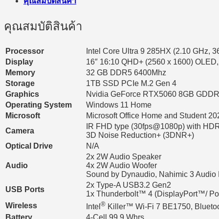
คุณสมบัติสินค้า
คุณสมบัติสินค้า
Processor
Intel Core Ultra 9 285HX (2.10 GHz, 
Display
16″ 16:10 QHD+ (2560 x 1600) OLED,
Memory
32 GB DDR5 6400Mhz
Storage
1TB SSD PCIe M.2 Gen 4
Graphics
Nvidia GeForce RTX5060 8GB GDD
Operating System
Windows 11 Home
Microsoft
Microsoft Office Home and Student 20
IR FHD type (30fps@1080p) with HD
Camera
3D Noise Reduction+ (3DNR+)
Optical Drive
N/A
2x 2W Audio Speaker
Audio
4x 2W Audio Woofer
Sound by Dynaudio, Nahimic 3 Audio
2x Type-A USB3.2 Gen2
USB Ports
1x Thunderbolt™ 4 (DisplayPort™/ Pow
®
Wireless
Intel
Killer™ Wi-Fi 7 BE1750, Bluetoo
Battery
4-Cell 99.9 Whrs