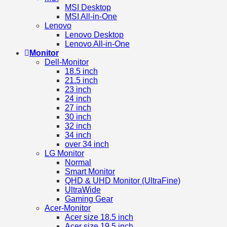
MSI Desktop
MSI All-in-One
Lenovo
Lenovo Desktop
Lenovo All-in-One
Monitor
Dell-Monitor
18.5 inch
21.5 inch
23 inch
24 inch
27 inch
30 inch
32 inch
34 inch
over 34 inch
LG Monitor
Normal
Smart Monitor
QHD & UHD Monitor (UltraFine)
UltraWide
Gaming Gear
Acer-Monitor
Acer size 18.5 inch
Acer size 19.5 inch