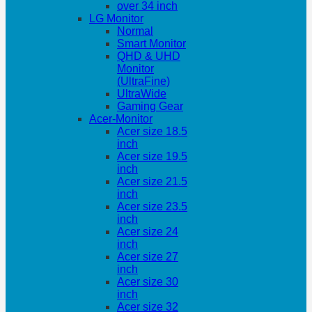
over 34 inch
LG Monitor
Normal
Smart Monitor
QHD & UHD
Monitor
(UltraFine)
UltraWide
Gaming Gear
Acer-Monitor
Acer size 18.5
inch
Acer size 19.5
inch
Acer size 21.5
inch
Acer size 23.5
inch
Acer size 24
inch
Acer size 27
inch
Acer size 30
inch
Acer size 32