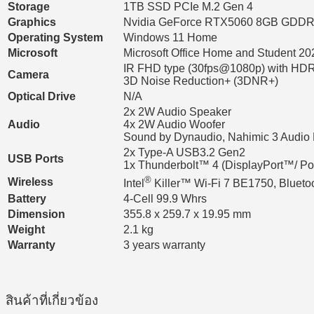
Storage
1TB SSD PCIe M.2 Gen 4
Graphics
Nvidia GeForce RTX5060 8GB GDD
Operating System
Windows 11 Home
Microsoft
Microsoft Office Home and Student 20
IR FHD type (30fps@1080p) with HD
Camera
3D Noise Reduction+ (3DNR+)
Optical Drive
N/A
2x 2W Audio Speaker
Audio
4x 2W Audio Woofer
Sound by Dynaudio, Nahimic 3 Audio
2x Type-A USB3.2 Gen2
USB Ports
1x Thunderbolt™ 4 (DisplayPort™/ Pow
®
Wireless
Intel
Killer™ Wi-Fi 7 BE1750, Bluetoo
Battery
4-Cell 99.9 Whrs
Dimension
355.8 x 259.7 x 19.95 mm
Weight
2.1 kg
Warranty
3 years warranty
สินค้าที่เกี่ยวข้อง