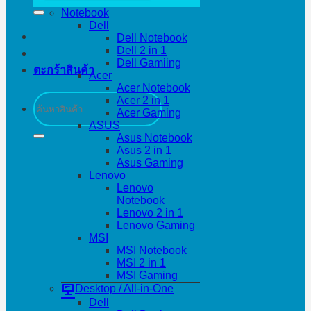
Notebook
Dell
Dell Notebook
Dell 2 in 1
Dell Gamiing
ตะกร้าสินค้า
Acer
Acer Notebook
ค้นหา:
Acer 2 in 1
Acer Gaming
ASUS
Asus Notebook
Asus 2 in 1
Asus Gaming
Lenovo
Lenovo
Notebook
Lenovo 2 in 1
Lenovo Gaming
MSI
MSI Notebook
MSI 2 in 1
MSI Gaming
Desktop / All-in-One
Dell