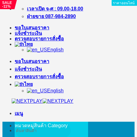
SALE
SALE
SALE
ราคาออนไลน์
ราคาออนไลน์
ราคาออนไลน์
ราคาออนไลน์
ราคาออนไลน์
ราคาออนไลน์
ราคาออนไลน์
-%
-%
-11%
ข้าม
เวลาเปิด จ-ศ : 09.00-18.00
ไป
ฝ่ายขาย 087-984-2890
ยัง
ขอใบเสนอราคา
เนื้อหา
แจ้งชำระเงิน
ตรวจสอบรายการสั่งซื้อ
ไทย
English
ขอใบเสนอราคา
แจ้งชำระเงิน
ตรวจสอบรายการสั่งซื้อ
ไทย
English
เมนู
หมวดหมู่สินค้า
Category
ค้นหา: