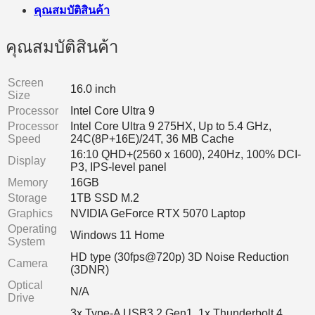
quantity
คุณสมบัติสินค้า
คุณสมบัติสินค้า
Screen
16.0 inch
Size
Processor
Intel Core Ultra 9
Processor
Intel Core Ultra 9 275HX, Up to 5.4 GHz,
Speed
24C(8P+16E)/24T, 36 MB Cache
16:10 QHD+(2560 x 1600), 240Hz, 100% DCI-
Display
P3, IPS-level panel
Memory
16GB
Storage
1TB SSD M.2
Graphics
NVIDIA GeForce RTX 5070 Laptop
Operating
Windows 11 Home
System
HD type (30fps@720p) 3D Noise Reduction
Camera
(3DNR)
Optical
N/A
Drive
3x Type-A USB3.2 Gen1, 1x Thunderbolt 4