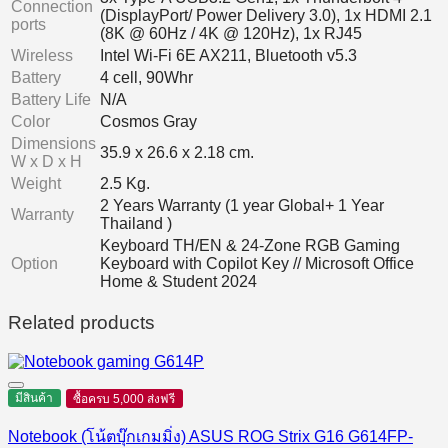
Connection
(DisplayPort/ Power Delivery 3.0), 1x HDMI 2.1
ports
(8K @ 60Hz / 4K @ 120Hz), 1x RJ45
Wireless
Intel Wi-Fi 6E AX211, Bluetooth v5.3
Battery
4 cell, 90Whr
Battery Life
N/A
Color
Cosmos Gray
Dimensions
35.9 x 26.6 x 2.18 cm.
W x D x H
Weight
2.5 Kg.
2 Years Warranty (1 year Global+ 1 Year
Warranty
Thailand )
Keyboard TH/EN & 24-Zone RGB Gaming
Option
Keyboard with Copilot Key // Microsoft Office
Home & Student 2024
Related products
มีสินค้า
ซื้อครบ 5,000 ส่งฟรี
Notebook (โน้ตบุ๊กเกมมิ่ง) ASUS ROG Strix G16 G614FP-