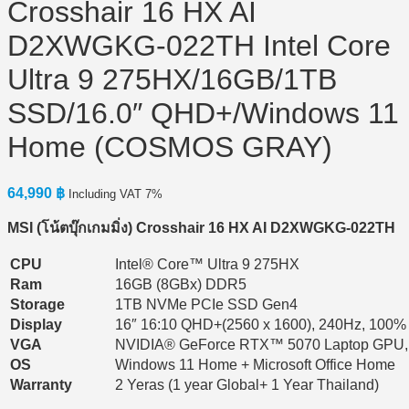
Crosshair 16 HX AI
D2XWGKG-022TH Intel Core
Ultra 9 275HX/16GB/1TB
SSD/16.0″ QHD+/Windows 11
Home (COSMOS GRAY)
64,990
฿
Including VAT 7%
MSI (โน้ตบุ๊กเกมมิ่ง) Crosshair 16 HX AI D2XWGKG-022TH
CPU
Intel® Core™ Ultra 9 275HX
Ram
16GB (8GBx) DDR5
Storage
1TB NVMe PCIe SSD Gen4
Display
16″ 16:10 QHD+(2560 x 1600), 240Hz, 100%
VGA
NVIDIA® GeForce RTX™ 5070 Laptop GPU
OS
Windows 11 Home + Microsoft Office Home
Warranty
2 Yeras (1 year Global+ 1 Year Thailand)