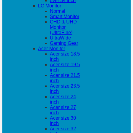
over 34 inch
LG Monitor
Normal
Smart Monitor
QHD & UHD
Monitor
(UltraFine)
UltraWide
Gaming Gear
Acer-Monitor
Acer size 18.5
inch
Acer size 19.5
inch
Acer size 21.5
inch
Acer size 23.5
inch
Acer size 24
inch
Acer size 27
inch
Acer size 30
inch
Acer size 32