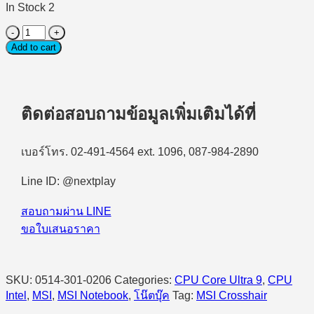
In Stock 2
Notebook
(โน้ตบุ๊ก
Add to cart
เกม
มิ่ง)
MSI
Crosshair
ติดต่อสอบถามข้อมูลเพิ่มเติมได้ที่
16
HX
AI
เบอร์โทร. 02-491-4564 ext. 1096, 087-984-2890
D2XWGKG-
022TH
Line ID: @nextplay
Intel
Core
Ultra
สอบถามผ่าน LINE
9
ขอใบเสนอราคา
275HX/16GB/1TB
SSD/16.0″
QHD+/Windows
11
SKU:
0514-301-0206
Categories:
CPU Core Ultra 9
,
CPU
Home
Intel
,
MSI
,
MSI Notebook
,
โน๊ตบุ๊ค
Tag:
MSI Crosshair
(COSMOS
GRAY)