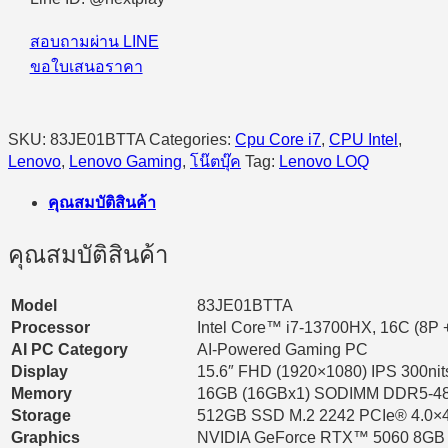
i7-
13700H/16GB/512GB
SSD/15.6″
สอบถามผ่าน LINE
FHD/RTX5060/Windows
ขอใบเสนอราคา
11
Home
(Luna
Grey)
SKU:
83JE01BTTA
Categories:
Cpu Core i7
,
CPU Intel
,
quantity
Lenovo
,
Lenovo Gaming
,
โน๊ตบุ๊ค
Tag:
Lenovo LOQ
คุณสมบัติสินค้า
คุณสมบัติสินค้า
Model
83JE01BTTA
Processor
Intel Core™ i7-13700HX, 16C (8P + 
AI PC Category
AI-Powered Gaming PC
Display
15.6″ FHD (1920×1080) IPS 300ni
Memory
16GB (16GBx1) SODIMM DDR5-4
Storage
512GB SSD M.2 2242 PCIe® 4.0
Graphics
NVIDIA GeForce RTX™ 5060 8GB 