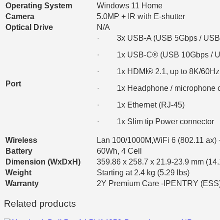
Operating System
Windows 11 Home
Camera
5.0MP + IR with E-shutter
Optical Drive
N/A
· 3x USB-A (USB 5Gbps / USB 
· 1x USB-C® (USB 10Gbps / USB 
· 1x HDMI® 2.1, up to 8K/60Hz
Port
· 1x Headphone / microphone c
· 1x Ethernet (RJ-45)
· 1x Slim tip Power connector
Wireless
Lan 100/1000M,WiFi 6 (802.11 ax) 
Battery
60Wh, 4 Cell
Dimension (WxDxH)
359.86 x 258.7 x 21.9-23.9 mm (14.
Weight
Starting at 2.4 kg (5.29 lbs)
Warranty
2Y Premium Care -IPENTRY (ESS
Related products