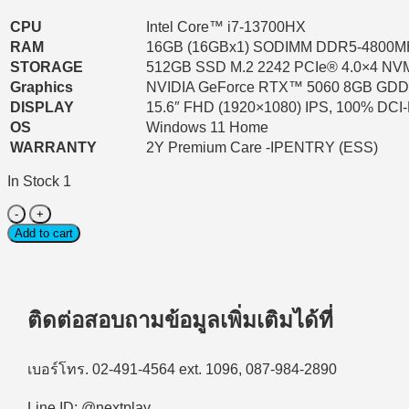
CPU
Intel Core™ i7-13700HX
RAM
16GB (16GBx1) SODIMM DDR5-4800M
STORAGE
512GB SSD M.2 2242 PCIe® 4.0×4 N
Graphics
NVIDIA GeForce RTX™ 5060 8GB GD
DISPLAY
15.6″ FHD (1920×1080) IPS, 100% DCI
OS
Windows 11 Home
WARRANTY
2Y Premium Care -IPENTRY (ESS)
In Stock 1
Notebook
Gaming
Add to cart
(โน้ตบุ๊ก
เกม
มิ่ง)
Lenovo
ติดต่อสอบถามข้อมูลเพิ่มเติมได้ที่
LOQ
15IRX10-
83JE01BTTA
เบอร์โทร. 02-491-4564 ext. 1096, 087-984-2890
Intel
Core
Line ID: @nextplay