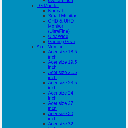
over 34 inch
LG Monitor
Normal
Smart Monitor
QHD & UHD
Monitor
(UltraFine)
UltraWide
Gaming Gear
Acer-Monitor
Acer size 18.5
inch
Acer size 19.5
inch
Acer size 21.5
inch
Acer size 23.5
inch
Acer size 24
inch
Acer size 27
inch
Acer size 30
inch
Acer size 32