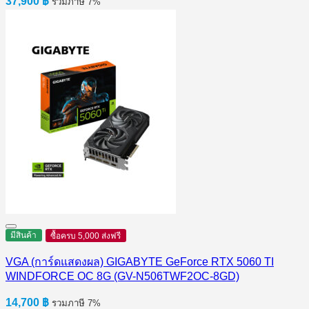
37,900
฿
รวมภาษี 7%
มีสินค้า
ซื้อครบ 5,000 ส่งฟรี
VGA (การ์ดแสดงผล) GIGABYTE GeForce RTX 5060 TI
WINDFORCE OC 8G (GV-N506TWF2OC-8GD)
14,700
฿
รวมภาษี 7%