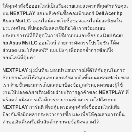
ให้ทุกคำสั่งซื้อออนไลน์เป็นเรื่องง่ายและสะดวกที่สุดสำหรับคุณ
บน
NEXTPLAY
แอปพลิเคชันซื้อคอมพิวเตอร์
Dell Acer hp
Asus Msi LG
ออนไลน์และเว็บซื้อของออนไลน์ยอดนิยมใน
ประเทศไทย ที่ปลอดภัยและเชื่อถือได้ เราพร้อมมอบ
ประสบการณ์ที่ดีที่สุดในการใช้งานบนแอปซื้อของ
Dell Acer
hp Asus Msi LG
ออนไลน์ ด้วยการคัดสรรโปรโมชั่น โค้ด
ส่วนลด และโค้ดส่งฟรี* แบบปัง ๆ เพื่อตอกย้ำการช้อปปิ้ง
ออนไลน์ที่คุ้มค่า
NEXTPLAY
มุ่งมั่นที่จะมอบประสบการณ์ที่ดีให้กับคุณในการ
ช้อปออนไลน์ให้สนุกและปลอดภัยมากยิ่งขึ้นบนแพลตฟอร์มของ
เรา ด้วยขั้นตอนการเก็บและปกป้องข้อมูลส่วนบุคคลของผู้ใช้
งานให้ปลอดภัย พร้อมด้วยฝ่ายบริการลูกค้าของ
NEXTPLAY
ที่
พร้อมดำเนินการเมื่อมีการรายงานเข้ามา รวมไปถึงระบบ
NEXTPLAY
การันตี ที่จะคุ้มครองทุกคำสั่งซื้อออนไลน์เพื่อ
ป้องกันข้อผิดพลาดระหว่างการซื้อ และเพื่อให้คุณสามารถยื่น
คำขอเงินคืนหรือคืนสินค้าหากพบข้อผิดพลาดได้