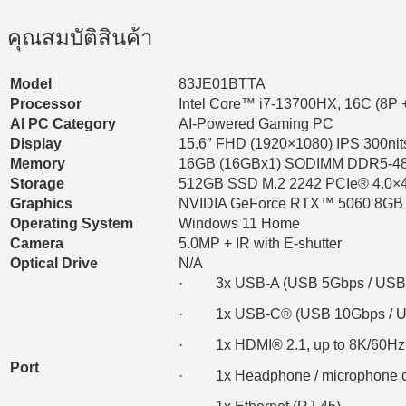
คุณสมบัติสินค้า
Model
83JE01BTTA
Processor
Intel Core™ i7-13700HX, 16C (8P + 
AI PC Category
AI-Powered Gaming PC
Display
15.6″ FHD (1920×1080) IPS 300ni
Memory
16GB (16GBx1) SODIMM DDR5-4
Storage
512GB SSD M.2 2242 PCIe® 4.0
Graphics
NVIDIA GeForce RTX™ 5060 8GB 
Operating System
Windows 11 Home
Camera
5.0MP + IR with E-shutter
Optical Drive
N/A
· 3x USB-A (USB 5Gbps / USB 
· 1x USB-C® (USB 10Gbps / USB 
· 1x HDMI® 2.1, up to 8K/60Hz
Port
· 1x Headphone / microphone c