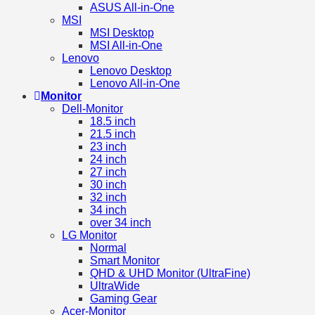
ASUS All-in-One
MSI
MSI Desktop
MSI All-in-One
Lenovo
Lenovo Desktop
Lenovo All-in-One
Monitor
Dell-Monitor
18.5 inch
21.5 inch
23 inch
24 inch
27 inch
30 inch
32 inch
34 inch
over 34 inch
LG Monitor
Normal
Smart Monitor
QHD & UHD Monitor (UltraFine)
UltraWide
Gaming Gear
Acer-Monitor