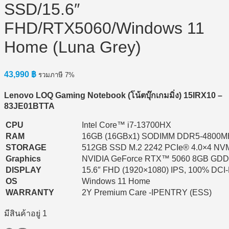
SSD/15.6″
FHD/RTX5060/Windows 11
Home (Luna Grey)
43,990
฿
รวมภาษี 7%
Lenovo LOQ Gaming Notebook (
โน้ตบุ๊กเกมมิ่ง) 15IRX10 –
83JE01BTTA
CPU
Intel Core™ i7-13700HX
RAM
16GB (16GBx1) SODIMM DDR5-4800M
STORAGE
512GB SSD M.2 2242 PCIe® 4.0×4 N
Graphics
NVIDIA GeForce RTX™ 5060 8GB GD
DISPLAY
15.6″ FHD (1920×1080) IPS, 100% DCI
OS
Windows 11 Home
WARRANTY
2Y Premium Care -IPENTRY (ESS)
มีสินค้าอยู่ 1