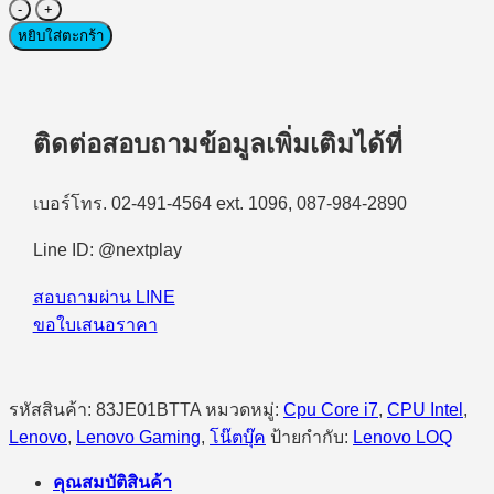
จำนวน
Notebook
หยิบใส่ตะกร้า
Gaming
(โน้ตบุ๊ก
เกม
มิ่ง)
ติดต่อสอบถามข้อมูลเพิ่มเติมได้ที่
Lenovo
LOQ
15IRX10-
เบอร์โทร. 02-491-4564 ext. 1096, 087-984-2890
83JE01BTTA
Intel
Line ID: @nextplay
Core
i7-
13700H/16GB/512GB
สอบถามผ่าน LINE
SSD/15.6″
ขอใบเสนอราคา
FHD/RTX5060/Windows
11
Home
(Luna
รหัสสินค้า:
83JE01BTTA
หมวดหมู่:
Cpu Core i7
,
CPU Intel
,
Grey)
Lenovo
,
Lenovo Gaming
,
โน๊ตบุ๊ค
ป้ายกำกับ:
Lenovo LOQ
ชิ้น
คุณสมบัติสินค้า