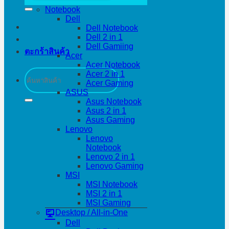
Notebook
Dell
Dell Notebook
Dell 2 in 1
Dell Gamiing
ตะกร้าสินค้า
Acer
Acer Notebook
ค้นหา:
Acer 2 in 1
Acer Gaming
ASUS
Asus Notebook
Asus 2 in 1
Asus Gaming
Lenovo
Lenovo
Notebook
Lenovo 2 in 1
Lenovo Gaming
MSI
MSI Notebook
MSI 2 in 1
MSI Gaming
Desktop / All-in-One
Dell