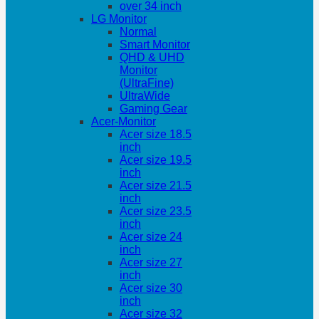
over 34 inch
LG Monitor
Normal
Smart Monitor
QHD & UHD
Monitor
(UltraFine)
UltraWide
Gaming Gear
Acer-Monitor
Acer size 18.5
inch
Acer size 19.5
inch
Acer size 21.5
inch
Acer size 23.5
inch
Acer size 24
inch
Acer size 27
inch
Acer size 30
inch
Acer size 32