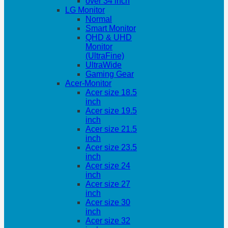
over 34 inch
LG Monitor
Normal
Smart Monitor
QHD & UHD
Monitor
(UltraFine)
UltraWide
Gaming Gear
Acer-Monitor
Acer size 18.5
inch
Acer size 19.5
inch
Acer size 21.5
inch
Acer size 23.5
inch
Acer size 24
inch
Acer size 27
inch
Acer size 30
inch
Acer size 32