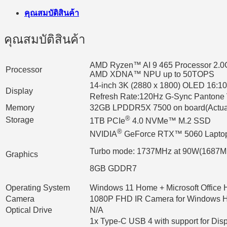
คุณสมบัติสินค้า
คุณสมบัติสินค้า
AMD Ryzen™ AI 9 465 Processor 2.0G
Processor
AMD XDNA™ NPU up to 50TOPS
14-inch 3K (2880 x 1800) OLED 16:10 
Display
Refresh Rate:120Hz G-Sync Pantone 
Memory
32GB LPDDR5X 7500 on board(Actual 
®
Storage
1TB PCIe
4.0 NVMe™ M.2 SSD
®
NVIDIA
GeForce RTX™ 5060 Lapto
Turbo mode: 1737MHz at 90W(1687M
Graphics
8GB GDDR7
Operating System
Windows 11 Home + Microsoft Office H
Camera
1080P FHD IR Camera for Windows H
Optical Drive
N/A
1x Type-C USB 4 with support for Dis