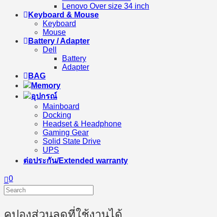
Lenovo Over size 34 inch
Keyboard & Mouse
Keyboard
Mouse
Battery / Adapter
Dell
Battery
Adapter
BAG
Memory
อุปกรณ์
Mainboard
Docking
Headset & Headphone
Gaming Gear
Solid State Drive
UPS
ต่อประกัน/Extended warranty
0
คูปองส่วนลดที่ใช้งานได้