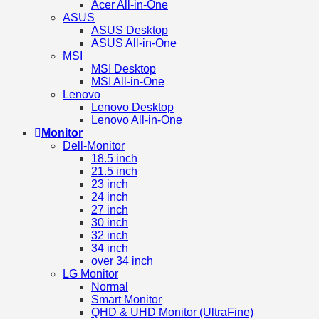
Acer All-in-One
ASUS
ASUS Desktop
ASUS All-in-One
MSI
MSI Desktop
MSI All-in-One
Lenovo
Lenovo Desktop
Lenovo All-in-One
Monitor
Dell-Monitor
18.5 inch
21.5 inch
23 inch
24 inch
27 inch
30 inch
32 inch
34 inch
over 34 inch
LG Monitor
Normal
Smart Monitor
QHD & UHD Monitor (UltraFine)