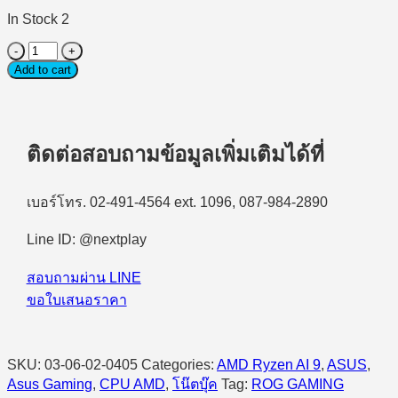
In Stock 2
Notebook
gaming
Add to cart
(โน้ตบุ๊ก
เกม
มิ่ง)
ASUS
ติดต่อสอบถามข้อมูลเพิ่มเติมได้ที่
ROG
Zephyrus
G14
เบอร์โทร. 02-491-4564 ext. 1096, 087-984-2890
GA403GM-
SY109WA
Line ID: @nextplay
AMD
Ryzen
AI
สอบถามผ่าน LINE
9
ขอใบเสนอราคา
465/32GB/1TB
SSD/14.0″
3K/RTX5060/Windows
11
SKU:
03-06-02-0405
Categories:
AMD Ryzen AI 9
,
ASUS
,
Home
Asus Gaming
,
CPU AMD
,
โน๊ตบุ๊ค
Tag:
ROG GAMING
quantity