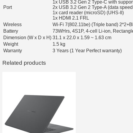
1x USB 3.2 Gen 2 Type-C with support
Port
2x USB 3.2 Gen 2 Type-A (data speed
1x card reader (microSD) (UHS-II)
1x HDMI 2.1 FRL
Wireless
Wi-Fi 7(802.11be) (Triple band) 2*2+
Battery
73WHrs, 4S1P, 4-cell Li-ion, Rectang
Dimension (W x D x H)
31.1 x 22.0 x 1.59 ~ 1.63 cm
Weight
1.5 kg
Warranty
3 Years (1 Year Perfect warranty)
Related products