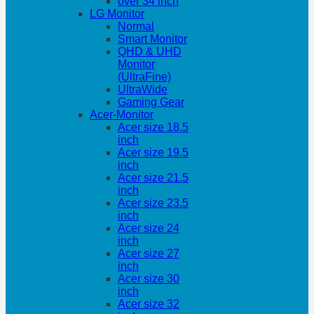
over 34 inch
LG Monitor
Normal
Smart Monitor
QHD & UHD
Monitor
(UltraFine)
UltraWide
Gaming Gear
Acer-Monitor
Acer size 18.5
inch
Acer size 19.5
inch
Acer size 21.5
inch
Acer size 23.5
inch
Acer size 24
inch
Acer size 27
inch
Acer size 30
inch
Acer size 32