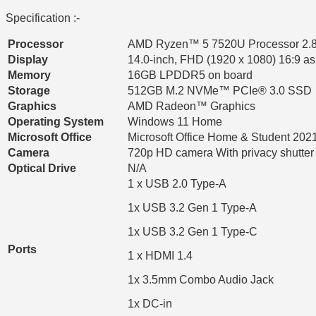
Specification :-
Processor
AMD Ryzen™ 5 7520U Processor 2.8G
Display
14.0-inch, FHD (1920 x 1080) 16:9 asp
Memory
16GB LPDDR5 on board
Storage
512GB M.2 NVMe™ PCIe® 3.0 SSD
Graphics
AMD Radeon™ Graphics
Operating System
Windows 11 Home
Microsoft Office
Microsoft Office Home & Student 202
Camera
720p HD camera With privacy shutter
Optical Drive
N/A
1 x USB 2.0 Type-A
1x USB 3.2 Gen 1 Type-A
1x USB 3.2 Gen 1 Type-C
Ports
1 x HDMI 1.4
1x 3.5mm Combo Audio Jack
1x DC-in