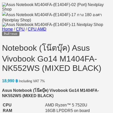
Home
/
CPU
/
CPU AMD
สินค้าหมด
Notebook (โน๊ตบุ๊ค) Asus
Vivobook Go14 M1404FA-
NK552WS (MIXED BLACK)
18,990
฿
Including VAT 7%
Asus Notebook (โน๊ตบุ๊ค) Vivobook Go14 M1404FA-
NK552WS (MIXED BLACK)
CPU
AMD Ryzen™ 5 7520U
RAM
16GB LPDDR5 on board