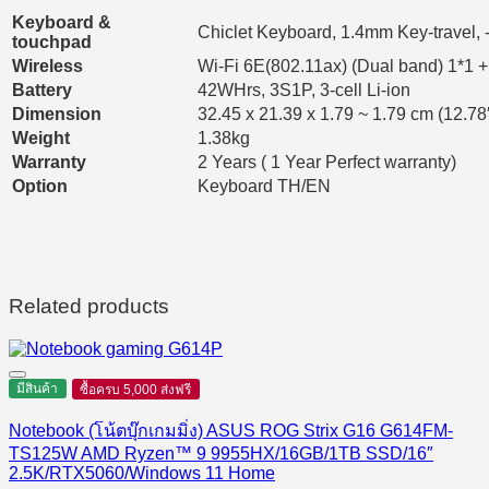
Keyboard &
Chiclet Keyboard, 1.4mm Key-travel, 
touchpad
Wireless
Wi-Fi 6E(802.11ax) (Dual band) 1*1 +
Battery
42WHrs, 3S1P, 3-cell Li-ion
Dimension
32.45 x 21.39 x 1.79 ~ 1.79 cm (12.78″
Weight
1.38kg
Warranty
2 Years ( 1 Year Perfect warranty)
Option
Keyboard TH/EN
Related products
มีสินค้า
ซื้อครบ 5,000 ส่งฟรี
Notebook (โน้ตบุ๊กเกมมิ่ง) ASUS ROG Strix G16 G614FM-
TS125W AMD Ryzen™ 9 9955HX/16GB/1TB SSD/16″
2.5K/RTX5060/Windows 11 Home