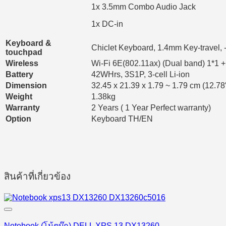
1x 3.5mm Combo Audio Jack
1x DC-in
Keyboard &
Chiclet Keyboard, 1.4mm Key-travel, 
touchpad
Wireless
Wi-Fi 6E(802.11ax) (Dual band) 1*1 +
Battery
42WHrs, 3S1P, 3-cell Li-ion
Dimension
32.45 x 21.39 x 1.79 ~ 1.79 cm (12.78″
Weight
1.38kg
Warranty
2 Years ( 1 Year Perfect warranty)
Option
Keyboard TH/EN
สินค้าที่เกี่ยวข้อง
Notebook (โน้ตบุ๊ก) DELL XPS 13 DX13260