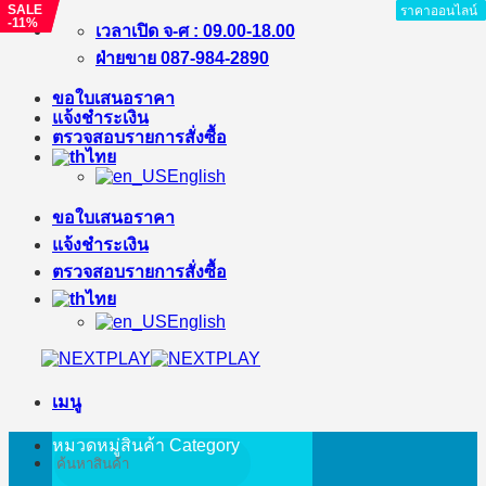
SALE
SALE
ราคาออนไลน์
ราคาออนไลน์
ราคาออนไลน์
ราคาออนไลน์
ราคาออนไลน์
ราคาออนไลน์
ราคาออนไลน์
-%
-11%
ข้าม
เวลาเปิด จ-ศ : 09.00-18.00
ไป
ฝ่ายขาย 087-984-2890
ยัง
ขอใบเสนอราคา
เนื้อหา
แจ้งชำระเงิน
ตรวจสอบรายการสั่งซื้อ
ไทย
English
ขอใบเสนอราคา
แจ้งชำระเงิน
ตรวจสอบรายการสั่งซื้อ
ไทย
English
เมนู
หมวดหมู่สินค้า
Category
ค้นหา: