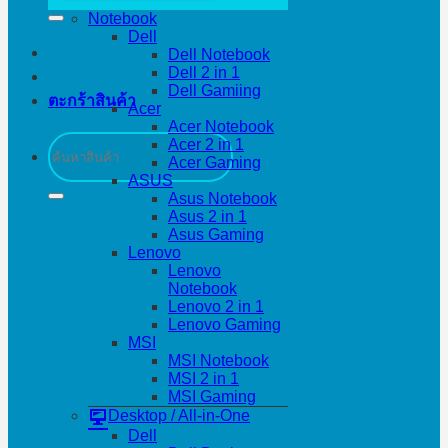
Notebook
Dell
Dell Notebook
Dell 2 in 1
Dell Gamiing
ตะกร้าสินค้า
Acer
Acer Notebook
ค้นหา:
Acer 2 in 1
Acer Gaming
ASUS
Asus Notebook
Asus 2 in 1
Asus Gaming
Lenovo
Lenovo
Notebook
Lenovo 2 in 1
Lenovo Gaming
MSI
MSI Notebook
MSI 2 in 1
MSI Gaming
Desktop / All-in-One
Dell