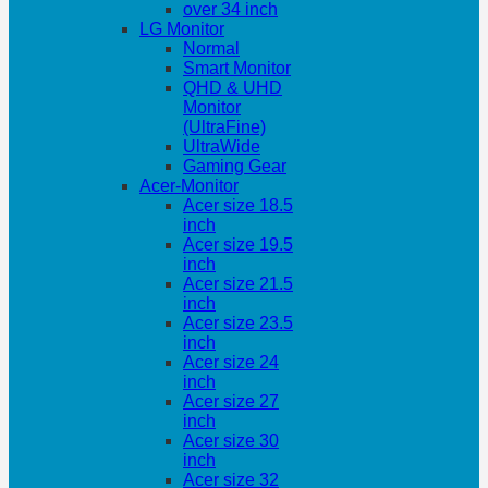
over 34 inch
LG Monitor
Normal
Smart Monitor
QHD & UHD
Monitor
(UltraFine)
UltraWide
Gaming Gear
Acer-Monitor
Acer size 18.5
inch
Acer size 19.5
inch
Acer size 21.5
inch
Acer size 23.5
inch
Acer size 24
inch
Acer size 27
inch
Acer size 30
inch
Acer size 32