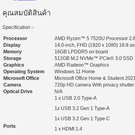
คุณสมบัติสินค้า
Specification :-
Processor
AMD Ryzen™ 5 7520U Processor 2.8G
Display
14.0-inch, FHD (1920 x 1080) 16:9 asp
Memory
16GB LPDDR5 on board
Storage
512GB M.2 NVMe™ PCIe® 3.0 SSD
Graphics
AMD Radeon™ Graphics
Operating System
Windows 11 Home
Microsoft Office
Microsoft Office Home & Student 202
Camera
720p HD camera With privacy shutter
Optical Drive
N/A
1 x USB 2.0 Type-A
1x USB 3.2 Gen 1 Type-A
1x USB 3.2 Gen 1 Type-C
Ports
1 x HDMI 1.4