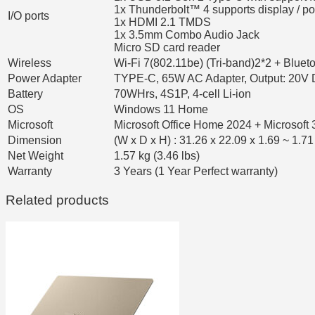
1x Thunderbolt™ 4 supports display / po
I/O ports
1x HDMI 2.1 TMDS
1x 3.5mm Combo Audio Jack
Micro SD card reader
Wireless
Wi-Fi 7(802.11be) (Tri-band)2*2 + Bluet
Power Adapter
TYPE-C, 65W AC Adapter, Output: 20V D
Battery
70WHrs, 4S1P, 4-cell Li-ion
OS
Windows 11 Home
Microsoft
Microsoft Office Home 2024 + Microsoft 
Dimension
(W x D x H) : 31.26 x 22.09 x 1.69 ~ 1.71
Net Weight
1.57 kg (3.46 lbs)
Warranty
3 Years (1 Year Perfect warranty)
Related products