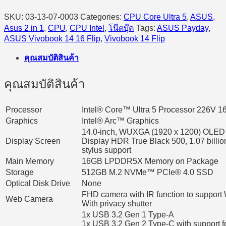
SKU:
03-13-07-0003
Categories:
CPU Core Ultra 5
,
ASUS
,
Asus 2 in 1
,
CPU
,
CPU Intel
,
โน๊ตบุ๊ค
Tags:
ASUS Payday
,
ASUS Vivobook 14 16 Flip
,
Vivobook 14 Flip
คุณสมบัติสินค้า
คุณสมบัติสินค้า
Processor
Intel® Core™ Ultra 5 Processor 226V 1
Graphics
Intel® Arc™ Graphics
14.0-inch, WUXGA (1920 x 1200) OLED 1
Display Screen
Display HDR True Black 500, 1.07 billion
stylus support
Main Memory
16GB LPDDR5X Memory on Package
Storage
512GB M.2 NVMe™ PCIe® 4.0 SSD
Optical Disk Drive
None
FHD camera with IR function to support
Web Camera
With privacy shutter
1x USB 3.2 Gen 1 Type-A
1x USB 3.2 Gen 2 Type-C with support fo