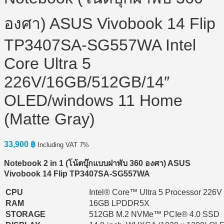
องศา) ASUS Vivobook 14 Flip
TP3407SA-SG557WA Intel
Core Ultra 5
226V/16GB/512GB/14″
OLED/windows 11 Home
(Matte Gray)
33,900
฿
Including VAT 7%
Notebook 2 in 1 (
โน้ตบุ๊กแบบฝาพับ 360
องศา) ASUS
Vivobook 14 Flip TP3407SA-SG557WA
CPU
Intel® Core™ Ultra 5 Processor 226V
RAM
16GB LPDDR5X
STORAGE
512GB M.2 NVMe™ PCIe® 4.0 SSD