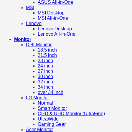
ASUS All-in-One
MSI
MSI Desktop
MSI All-in-One
Lenovo
Lenovo Desktop
Lenovo All-in-One
Monitor
Dell-Monitor
18.5 inch
21.5 inch
23 inch
24 inch
27 inch
30 inch
32 inch
34 inch
over 34 inch
LG Monitor
Normal
Smart Monitor
QHD & UHD Monitor (UltraFine)
UltraWide
Gaming Gear
Acer-Monitor