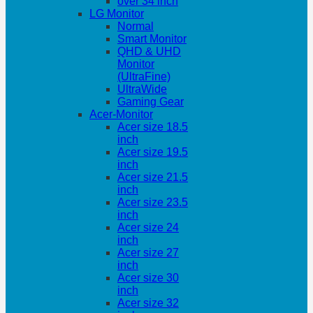
over 34 inch
LG Monitor
Normal
Smart Monitor
QHD & UHD
Monitor
(UltraFine)
UltraWide
Gaming Gear
Acer-Monitor
Acer size 18.5
inch
Acer size 19.5
inch
Acer size 21.5
inch
Acer size 23.5
inch
Acer size 24
inch
Acer size 27
inch
Acer size 30
inch
Acer size 32