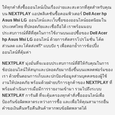
ให้ทุกคำสั่งซื้อออนไลน์เป็นเรื่องง่ายและสะดวกที่สุดสำหรับคุณ
บน
NEXTPLAY
แอปพลิเคชันซื้อคอมพิวเตอร์
Dell Acer hp
Asus Msi LG
ออนไลน์และเว็บซื้อของออนไลน์ยอดนิยมใน
ประเทศไทย ที่ปลอดภัยและเชื่อถือได้ เราพร้อมมอบ
ประสบการณ์ที่ดีที่สุดในการใช้งานบนแอปซื้อของ
Dell Acer
hp Asus Msi LG
ออนไลน์ ด้วยการคัดสรรโปรโมชั่น โค้ด
ส่วนลด และโค้ดส่งฟรี* แบบปัง ๆ เพื่อตอกย้ำการช้อปปิ้ง
ออนไลน์ที่คุ้มค่า
NEXTPLAY
มุ่งมั่นที่จะมอบประสบการณ์ที่ดีให้กับคุณในการ
ช้อปออนไลน์ให้สนุกและปลอดภัยมากยิ่งขึ้นบนแพลตฟอร์มของ
เรา ด้วยขั้นตอนการเก็บและปกป้องข้อมูลส่วนบุคคลของผู้ใช้
งานให้ปลอดภัย พร้อมด้วยฝ่ายบริการลูกค้าของ
NEXTPLAY
ที่
พร้อมดำเนินการเมื่อมีการรายงานเข้ามา รวมไปถึงระบบ
NEXTPLAY
การันตี ที่จะคุ้มครองทุกคำสั่งซื้อออนไลน์เพื่อ
ป้องกันข้อผิดพลาดระหว่างการซื้อ และเพื่อให้คุณสามารถยื่น
คำขอเงินคืนหรือคืนสินค้าหากพบข้อผิดพลาดได้