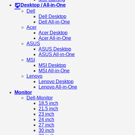
Desktop / All-in-One
Dell
Dell Desktop
Dell All-in-One
Acer
Acer Desktop
Acer All-in-One
ASUS
ASUS Desktop
ASUS All-in-One
MSI
MSI Desktop
MSI All-in-One
Lenovo
Lenovo Desktop
Lenovo All-in-One
Monitor
Dell-Monitor
18.5 inch
21.5 inch
23 inch
24 inch
27 inch
30 inch