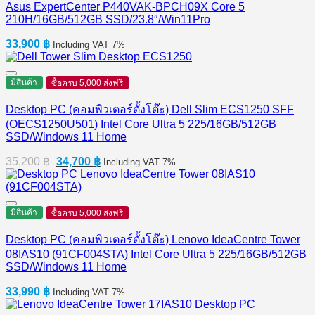
Asus ExpertCenter P440VAK-BPCH09X Core 5
210H/16GB/512GB SSD/23.8″/Win11Pro
33,900
฿
Including VAT 7%
มีสินค้า
ซื้อครบ 5,000 ส่งฟรี
Desktop PC (คอมพิวเตอร์ตั้งโต๊ะ) Dell Slim ECS1250 SFF
(OECS1250U501) Intel Core Ultra 5 225/16GB/512GB
SSD/Windows 11 Home
Original
Current
35,200
฿
34,700
฿
Including VAT 7%
price
price
was:
is:
35,200 ฿.
34,700 ฿.
มีสินค้า
ซื้อครบ 5,000 ส่งฟรี
Desktop PC (คอมพิวเตอร์ตั้งโต๊ะ) Lenovo IdeaCentre Tower
08IAS10 (91CF004STA) Intel Core Ultra 5 225/16GB/512GB
SSD/Windows 11 Home
33,990
฿
Including VAT 7%