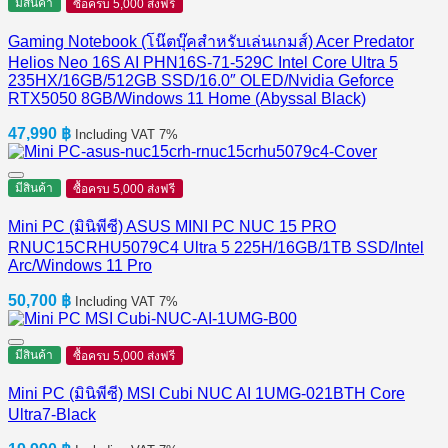
มีสินค้า
ซื้อครบ 5,000 ส่งฟรี
Gaming Notebook (โน๊ตบุ๊คสำหรับเล่นเกมส์) Acer Predator
Helios Neo 16S AI PHN16S-71-529C Intel Core Ultra 5
235HX/16GB/512GB SSD/16.0″ OLED/Nvidia Geforce
RTX5050 8GB/Windows 11 Home (Abyssal Black)
47,990
฿
Including VAT 7%
มีสินค้า
ซื้อครบ 5,000 ส่งฟรี
Mini PC (มินิพีซี) ASUS MINI PC NUC 15 PRO
RNUC15CRHU5079C4 Ultra 5 225H/16GB/1TB SSD/Intel
Arc/Windows 11 Pro
50,700
฿
Including VAT 7%
มีสินค้า
ซื้อครบ 5,000 ส่งฟรี
Mini PC (มินิพีซี) MSI Cubi NUC AI 1UMG-021BTH Core
Ultra7-Black