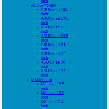
inch
ASUS-Monitor
ASUS size 18.5
inch
ASUS size 19.5
inch
ASUS size 21.5
inch
ASUS size 23.5
inch
ASUS size 24
inch
ASUS size 27
inch
ASUS size 30
inch
ASUS size 32
inch
MSI-Monitor
MSI size 18.5
inch
MSI size 19.5
inch
MSI size 21.5
inch