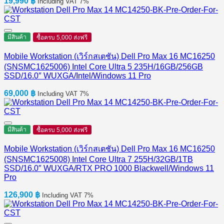
19,990
฿
Including VAT 7%
มีสินค้า
ซื้อครบ 5,000 ส่งฟรี
Mobile Workstation (เวิร์กสเตชัน) Dell Pro Max 16 MC16250
(SNSMC1625006) Intel Core Ultra 5 235H/16GB/256GB
SSD/16.0″ WUXGA/Intel/Windows 11 Pro
69,000
฿
Including VAT 7%
มีสินค้า
ซื้อครบ 5,000 ส่งฟรี
Mobile Workstation (เวิร์กสเตชัน) Dell Pro Max 16 MC16250
(SNSMC1625008) Intel Core Ultra 7 255H/32GB/1TB
SSD/16.0″ WUXGA/RTX PRO 1000 Blackwell/Windows 11
Pro
126,900
฿
Including VAT 7%