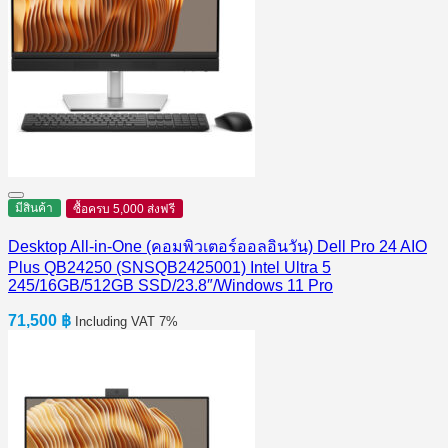
มีสินค้า
ซื้อครบ 5,000 ส่งฟรี
Desktop All-in-One (คอมพิวเตอร์ออลอินวัน) Dell Pro 24 AIO
Plus QB24250 (SNSQB2425001) Intel Ultra 5
245/16GB/512GB SSD/23.8″/Windows 11 Pro
71,500
฿
Including VAT 7%