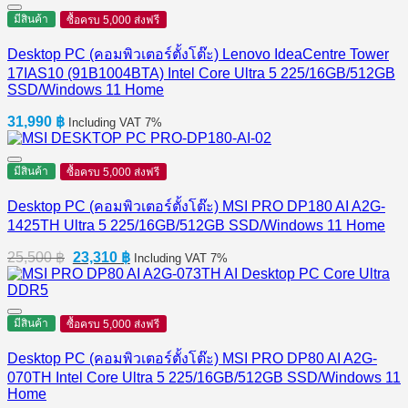
มีสินค้า
ซื้อครบ 5,000 ส่งฟรี
Desktop PC (คอมพิวเตอร์ตั้งโต๊ะ) Lenovo IdeaCentre Tower
17IAS10 (91B1004BTA) Intel Core Ultra 5 225/16GB/512GB
SSD/Windows 11 Home
31,990
฿
Including VAT 7%
มีสินค้า
ซื้อครบ 5,000 ส่งฟรี
Desktop PC (คอมพิวเตอร์ตั้งโต๊ะ) MSI PRO DP180 AI A2G-
1425TH Ultra 5 225/16GB/512GB SSD/Windows 11 Home
Original
Current
25,500
฿
23,310
฿
Including VAT 7%
price
price
was:
is:
25,500 ฿.
23,310 ฿.
มีสินค้า
ซื้อครบ 5,000 ส่งฟรี
Desktop PC (คอมพิวเตอร์ตั้งโต๊ะ) MSI PRO DP80 AI A2G-
070TH Intel Core Ultra 5 225/16GB/512GB SSD/Windows 11
Home