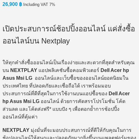
26,900
฿
Including VAT 7%
เปิดประสบการณ์ช้อปปิ้งออนไลน์ แค่สั่งซื้อ
ออนไลน์บน Nextplay
ให้ทุกคำสั่งซื้อออนไลน์เป็นเรื่องง่ายและสะดวกที่สุดสำหรับคุณ
บน
NEXTPLAY
แอปพลิเคชันซื้อคอมพิวเตอร์
Dell Acer hp
Asus Msi LG
ออนไลน์และเว็บซื้อของออนไลน์ยอดนิยมใน
ประเทศไทย ที่ปลอดภัยและเชื่อถือได้ เราพร้อมมอบ
ประสบการณ์ที่ดีที่สุดในการใช้งานบนแอปซื้อของ
Dell Acer
hp Asus Msi LG
ออนไลน์ ด้วยการคัดสรรโปรโมชั่น โค้ด
ส่วนลด และโค้ดส่งฟรี* แบบปัง ๆ เพื่อตอกย้ำการช้อปปิ้ง
ออนไลน์ที่คุ้มค่า
NEXTPLAY
มุ่งมั่นที่จะมอบประสบการณ์ที่ดีให้กับคุณในการ
ช้อปออนไลน์ให้สนุกและปลอดภัยมากยิ่งขึ้นบนแพลตฟอร์มของ