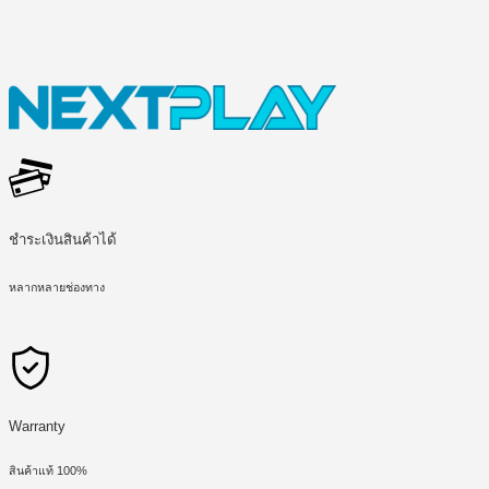
ชำระเงินสินค้าได้
หลากหลายช่องทาง
Warranty
สินค้าแท้ 100%