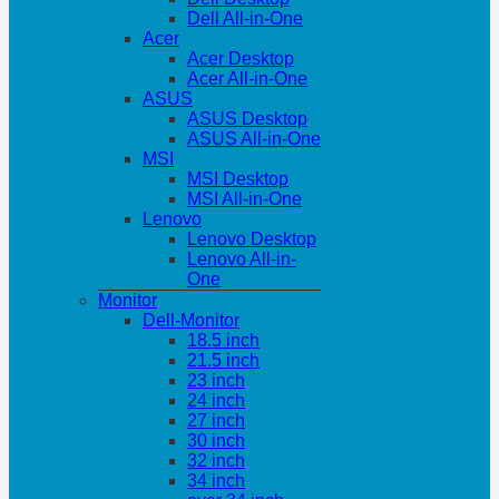
Dell All-in-One
Acer
Acer Desktop
Acer All-in-One
ASUS
ASUS Desktop
ASUS All-in-One
MSI
MSI Desktop
MSI All-in-One
Lenovo
Lenovo Desktop
Lenovo All-in-
One
Monitor
Dell-Monitor
18.5 inch
21.5 inch
23 inch
24 inch
27 inch
30 inch
32 inch
34 inch