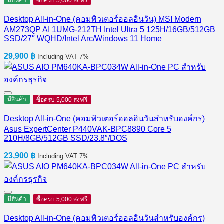
ซื้อครบ 5,000 ส่งฟรี
Desktop All-in-One (คอมพิวเตอร์ออลอินวัน) MSI Modern
AM273QP AI 1UMG-212TH Intel Ultra 5 125H/16GB/512GB
SSD/27″ WQHD/Intel Arc/Windows 11 Home
29,900
฿
Including VAT 7%
มีสินค้า
ซื้อครบ 5,000 ส่งฟรี
Desktop All-in-One (คอมพิวเตอร์ออลอินวันสำหรับองค์กร)
Asus ExpertCenter P440VAK-BPC8890 Core 5
210H/8GB/512GB SSD/23.8″/DOS
23,900
฿
Including VAT 7%
มีสินค้า
ซื้อครบ 5,000 ส่งฟรี
Desktop All-in-One (คอมพิวเตอร์ออลอินวันสำหรับองค์กร)