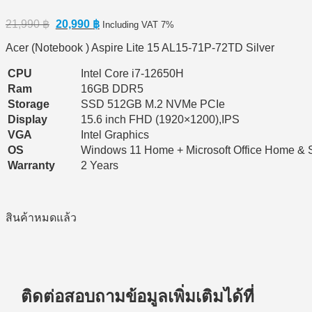
Original
Current
21,990
฿
20,990
฿
Including VAT 7%
price
price
Acer (Notebook ) Aspire Lite 15 AL15-71P-72TD Silver
was:
is:
21,990 ฿.
20,990 ฿.
CPU
Intel Core i7-12650H
Ram
16GB DDR5
Storage
SSD 512GB M.2 NVMe PCIe
Display
15.6 inch FHD (1920×1200),IPS
VGA
Intel Graphics
OS
Windows 11 Home + Microsoft Office Home & 
Warranty
2 Years
สินค้าหมดแล้ว
ติดต่อสอบถามข้อมูลเพิ่มเติมได้ที่