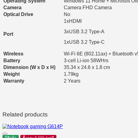
Operating System
Windows 11 Home + Microsoft Of
Camera
Camera FHD Camera
Optical Drive
No
1xHDMI
3xUSB 3.2 Type-A
Port
1xUSB 3.2 Type-C
Wireless
Wi-Fi 6E (802.11ax) + Bluetooth v
Battery
3-cell Li-ion 58WHrs
Dimension (W x D x H)
35.34 x 24.6 x 1.8 cm
Weight
1.79kg
Warranty
2 Years
Related products
มีสินค้า