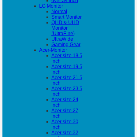
over 34 inch
LG Monitor
Normal
Smart Monitor
QHD & UHD
Monitor
(UltraFine)
UltraWide
Gaming Gear
Acer-Monitor
Acer size 18.5
inch
Acer size 19.5
inch
Acer size 21.5
inch
Acer size 23.5
inch
Acer size 24
inch
Acer size 27
inch
Acer size 30
inch
Acer size 32