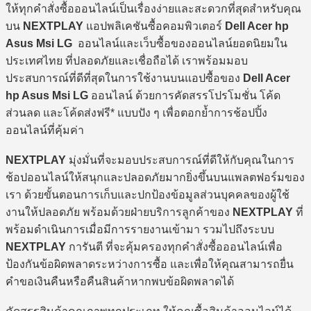
ให้ทุกคำสั่งซื้อออนไลน์เป็นเรื่องง่ายและสะดวกที่สุดสำหรับคุณ
บน
NEXTPLAY
แอปพลิเคชันซื้อคอมพิวเตอร์
Dell Acer hp
Asus Msi LG
ออนไลน์และเว็บซื้อของออนไลน์ยอดนิยมใน
ประเทศไทย ที่ปลอดภัยและเชื่อถือได้ เราพร้อมมอบ
ประสบการณ์ที่ดีที่สุดในการใช้งานบนแอปซื้อของ
Dell Acer
hp Asus Msi LG
ออนไลน์ ด้วยการคัดสรรโปรโมชั่น โค้ด
ส่วนลด และโค้ดส่งฟรี* แบบปัง ๆ เพื่อตอกย้ำการช้อปปิ้ง
ออนไลน์ที่คุ้มค่า
NEXTPLAY
มุ่งมั่นที่จะมอบประสบการณ์ที่ดีให้กับคุณในการ
ช้อปออนไลน์ให้สนุกและปลอดภัยมากยิ่งขึ้นบนแพลตฟอร์มของ
เรา ด้วยขั้นตอนการเก็บและปกป้องข้อมูลส่วนบุคคลของผู้ใช้
งานให้ปลอดภัย พร้อมด้วยฝ่ายบริการลูกค้าของ
NEXTPLAY
ที่
พร้อมดำเนินการเมื่อมีการรายงานเข้ามา รวมไปถึงระบบ
NEXTPLAY
การันตี ที่จะคุ้มครองทุกคำสั่งซื้อออนไลน์เพื่อ
ป้องกันข้อผิดพลาดระหว่างการซื้อ และเพื่อให้คุณสามารถยื่น
คำขอเงินคืนหรือคืนสินค้าหากพบข้อผิดพลาดได้