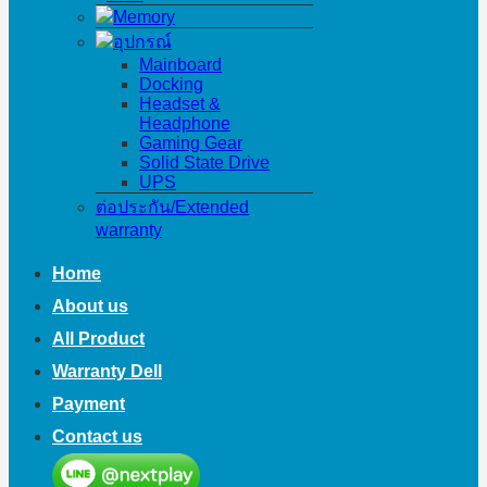
Memory
อุปกรณ์
Mainboard
Docking
Headset &
Headphone
Gaming Gear
Solid State Drive
UPS
ต่อประกัน/Extended
warranty
Home
About us
All Product
Warranty Dell
Payment
Contact us