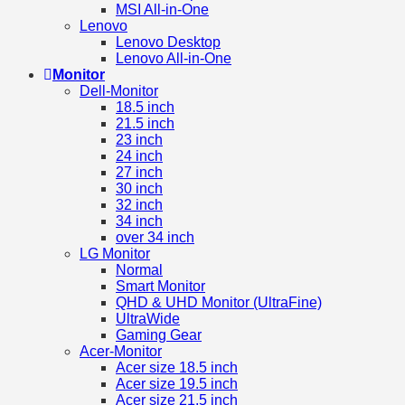
MSI All-in-One
Lenovo
Lenovo Desktop
Lenovo All-in-One
Monitor
Dell-Monitor
18.5 inch
21.5 inch
23 inch
24 inch
27 inch
30 inch
32 inch
34 inch
over 34 inch
LG Monitor
Normal
Smart Monitor
QHD & UHD Monitor (UltraFine)
UltraWide
Gaming Gear
Acer-Monitor
Acer size 18.5 inch
Acer size 19.5 inch
Acer size 21.5 inch