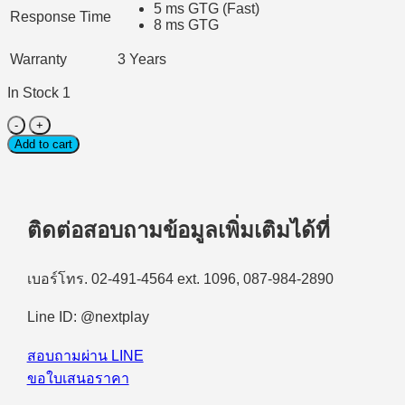
5 ms GTG (Fast)
Response Time
8 ms GTG
Warranty
3 Years
In Stock 1
Monitor
(จอ
Add to cart
มอนิเตอร์)
Dell
Pro
P
ติดต่อสอบถามข้อมูลเพิ่มเติมได้ที่
27
P2726H​
–
เบอร์โทร. 02-491-4564 ext. 1096, 087-984-2890
27″
(IPS,
HDMI)
Line ID: @nextplay
FHD
120Hz
สอบถามผ่าน LINE
quantity
ขอใบเสนอราคา