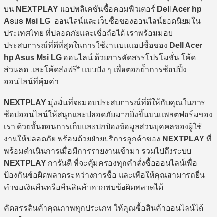
บน
NEXTPLAY
แอปพลิเคชันซื้อคอมพิวเตอร์
Dell Acer hp
Asus Msi LG
ออนไลน์และเว็บซื้อของออนไลน์ยอดนิยมใน
ประเทศไทย ที่ปลอดภัยและเชื่อถือได้ เราพร้อมมอบ
ประสบการณ์ที่ดีที่สุดในการใช้งานบนแอปซื้อของ
Dell Acer
hp Asus Msi LG
ออนไลน์ ด้วยการคัดสรรโปรโมชั่น โค้ด
ส่วนลด และโค้ดส่งฟรี* แบบปัง ๆ เพื่อตอกย้ำการช้อปปิ้ง
ออนไลน์ที่คุ้มค่า
NEXTPLAY
มุ่งมั่นที่จะมอบประสบการณ์ที่ดีให้กับคุณในการ
ช้อปออนไลน์ให้สนุกและปลอดภัยมากยิ่งขึ้นบนแพลตฟอร์มของ
เรา ด้วยขั้นตอนการเก็บและปกป้องข้อมูลส่วนบุคคลของผู้ใช้
งานให้ปลอดภัย พร้อมด้วยฝ่ายบริการลูกค้าของ
NEXTPLAY
ที่
พร้อมดำเนินการเมื่อมีการรายงานเข้ามา รวมไปถึงระบบ
NEXTPLAY
การันตี ที่จะคุ้มครองทุกคำสั่งซื้อออนไลน์เพื่อ
ป้องกันข้อผิดพลาดระหว่างการซื้อ และเพื่อให้คุณสามารถยื่น
คำขอเงินคืนหรือคืนสินค้าหากพบข้อผิดพลาดได้
คัดสรรสินค้าคุณภาพทุกประเภท ให้คุณซื้อสินค้าออนไลน์ได้