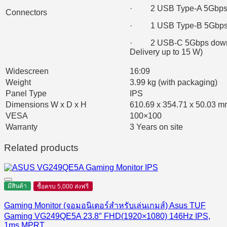
· 2 USB Type-A 5Gbps d
Connectors
· 1 USB Type-B 5Gbps u
· 2 USB-C 5Gbps downst
Delivery up to 15 W)
Widescreen
16:09
Weight
3.99 kg (with packaging)
Panel Type
IPS
Dimensions W x D x H
610.69 x 354.71 x 50.03 mm
VESA
100×100
Warranty
3 Years on site
Related products
มีสินค้า
ซื้อครบ 5,000 ส่งฟรี
Gaming Monitor (จอมอนิเตอร์สำหรับเล่นเกมส์) Asus TUF
Gaming VG249QE5A 23.8″ FHD(1920×1080) 146Hz IPS,
1ms MPRT