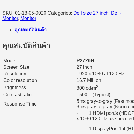
SKU:
01-13-05-0020
Categories:
Dell size 27 inch
,
Dell-
Monitor
,
Monitor
คุณสมบัติสินค้า
คุณสมบัติสินค้า
Model
P2726H​
Screen Size
27 inch
Resolution
1920 x 1080 at 120 Hz
Color resolution
16.7 Million
2
Brightness
300 cd/m
Contrast ratio
1500:1 (Typicsl)
5ms gray-to-gray (Fast mo
Response Time
8ms gray-to-gray (Normal 
· 1 HDMI port/s (HDCP 1
x 1080,120 Hz as specified
· 1 DisplayPort 1.4 (HDC