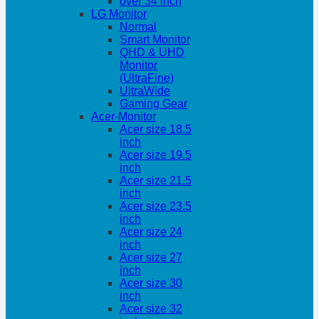
over 34 inch
LG Monitor
Normal
Smart Monitor
QHD & UHD
Monitor
(UltraFine)
UltraWide
Gaming Gear
Acer-Monitor
Acer size 18.5
inch
Acer size 19.5
inch
Acer size 21.5
inch
Acer size 23.5
inch
Acer size 24
inch
Acer size 27
inch
Acer size 30
inch
Acer size 32