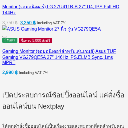
Monitor (จอมอนิเตอร์) LG 27U411B-B 27″ U4, IPS Full HD
144Hz
Original
Current
3,750
฿
3,250
฿
Including VAT 7%
price
price
was:
is:
3,750 ฿.
3,250 ฿.
มีสินค้า
ซื้อครบ 5,000 ส่งฟรี
Gaming Monitor (จอมอนิเตอร์สำหรับเล่นเกมส์) Asus TUF
Gaming VG279QE5A 27″ 146Hz IPS,ELMB Sync, 1ms
MPRT
2,990
฿
Including VAT 7%
เปิดประสบการณ์ช้อปปิ้งออนไลน์ แค่สั่งซื้อ
ออนไลน์บน Nextplay
ให้ทุกคำสั่งซื้อออนไลน์เป็นเรื่องง่ายและสะดวกที่สุดสำหรับคุณ