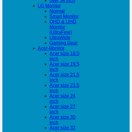
over 34 inch
LG Monitor
Normal
Smart Monitor
QHD & UHD
Monitor
(UltraFine)
UltraWide
Gaming Gear
Acer-Monitor
Acer size 18.5
inch
Acer size 19.5
inch
Acer size 21.5
inch
Acer size 23.5
inch
Acer size 24
inch
Acer size 27
inch
Acer size 30
inch
Acer size 32