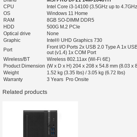
CPU
Intel Core i3-14100 (3.5GHz up to 4.7GH
OS
Windows 11 Home
RAM
8GB SO-DIMM DDR5
HDD
500G M.2 PCIe
Optical drive
None
Graphic
Intel® UHD Graphics 730
Front I/O Ports 2x USB 2.0 Type A 1x US
Port
out (v1.4) 1x COM Port
Wireless/BT
Wireless 802.11ax (Wi-Fi 6E)
Product Dimension
(W x D x H) 204 x 208 x 54.8 mm (8.03 x 8
Weight
1.52 kg (3.35 lbs) / 3.05 kg (6.72 lbs)
Warranty
3 Years Pro Onsite
Related products