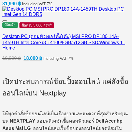
31,990
฿
Including VAT 7%
มีสินค้า
ซื้อครบ 5,000 ส่งฟรี
Desktop PC (คอมพิวเตอร์ตั้งโต๊ะ) MSI PRO DP180 14A-
1459TH Intel Core i3-14100/8GB/512GB SSD/Windows 11
Home
Original
Current
19,900
฿
18,000
฿
Including VAT 7%
price
price
was:
is:
19,900 ฿.
18,000 ฿.
เปิดประสบการณ์ช้อปปิ้งออนไลน์ แค่สั่งซื้อ
ออนไลน์บน Nextplay
ให้ทุกคำสั่งซื้อออนไลน์เป็นเรื่องง่ายและสะดวกที่สุดสำหรับคุณ
บน
NEXTPLAY
แอปพลิเคชันซื้อคอมพิวเตอร์
Dell Acer hp
Asus Msi LG
ออนไลน์และเว็บซื้อของออนไลน์ยอดนิยมใน