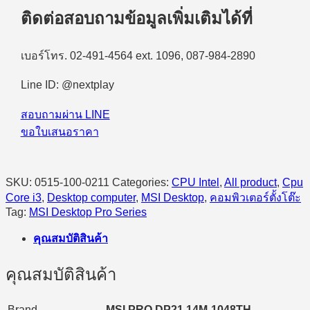
MSI
ติดต่อสอบถามข้อมูลเพิ่มเติมได้ที่
PRO
DP21
14M-
เบอร์โทร. 02-491-4564 ext. 1096, 087-984-2890
1048TH
Intel
Line ID: @nextplay
Core
i3-
14100/8GB/500GB
สอบถามผ่าน LINE
SSD/Windows
ขอใบเสนอราคา
11
Home
quantity
SKU:
0515-100-0211
Categories:
CPU Intel
,
All product
,
Cpu
Core i3
,
Desktop computer
,
MSI Desktop
,
คอมพิวเตอร์ตั้งโต๊ะ
Tag:
MSI Desktop Pro Series
คุณสมบัติสินค้า
คุณสมบัติสินค้า
Brand
MSI PRO DP21 14M-1048TH