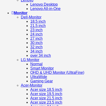
Lenovo
Lenovo Desktop
Lenovo All-in-One
Monitor
Dell-Monitor
18.5 inch
21.5 inch
23 inch
24 inch
27 inch
30 inch
32 inch
34 inch
over 34 inch
LG Monitor
Normal
Smart Monitor
QHD & UHD Monitor (UltraFine)
UltraWide
Gaming Gear
Acer-Monitor
Acer size 18.5 inch
Acer size 19.5 inch
Acer size 21.5 inch
Acer size 23.5 inch