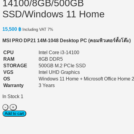
14100/8GB/500GB
SSD/Windows 11 Home
15,500
฿
Including VAT 7%
MSI PRO DP21 14M-1048 Desktop PC (
คอมพิวเตอร์ตั้งโต๊ะ)
CPU
Intel Core i3-14100
RAM
8GB DDR5
STORAGE
500GB M.2 PCIe SSD
VGS
Intel UHD Graphics
OS
Windows 11 Home + Microsoft Office Home 
Warranty
3 Years
In Stock 1
Desktop
PC
Add to cart
(คอมพิวเตอร์
ตั้ง
โต๊ะ)