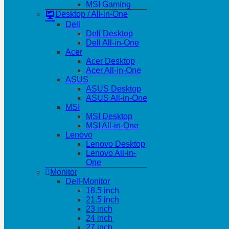
MSI Gaming
Desktop / All-in-One
Dell
Dell Desktop
Dell All-in-One
Acer
Acer Desktop
Acer All-in-One
ASUS
ASUS Desktop
ASUS All-in-One
MSI
MSI Desktop
MSI All-in-One
Lenovo
Lenovo Desktop
Lenovo All-in-
One
Monitor
Dell-Monitor
18.5 inch
21.5 inch
23 inch
24 inch
27 inch