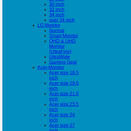
30 inch
32 inch
34 inch
over 34 inch
LG Monitor
Normal
Smart Monitor
QHD & UHD
Monitor
(UltraFine)
UltraWide
Gaming Gear
Acer-Monitor
Acer size 18.5
inch
Acer size 19.5
inch
Acer size 21.5
inch
Acer size 23.5
inch
Acer size 24
inch
Acer size 27
inch