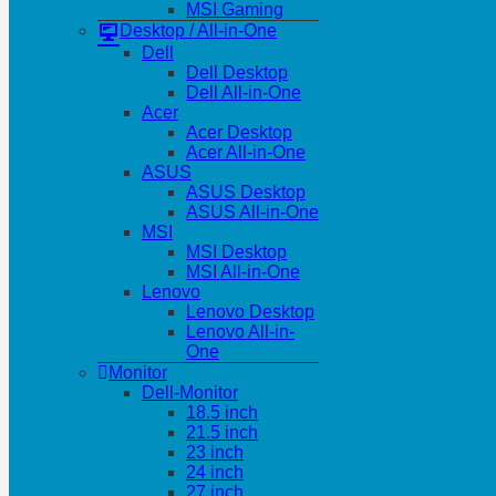
MSI Gaming
Desktop / All-in-One
Dell
Dell Desktop
Dell All-in-One
Acer
Acer Desktop
Acer All-in-One
ASUS
ASUS Desktop
ASUS All-in-One
MSI
MSI Desktop
MSI All-in-One
Lenovo
Lenovo Desktop
Lenovo All-in-
One
Monitor
Dell-Monitor
18.5 inch
21.5 inch
23 inch
24 inch
27 inch