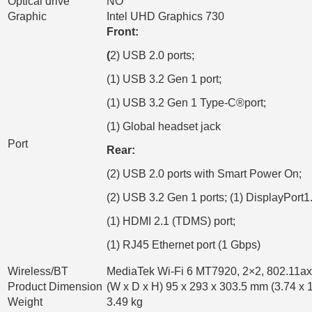
Optical drive
NO
Graphic
Intel UHD Graphics 730
Front:
(
2) USB 2.0 ports;
(1) USB 3.2 Gen 1 port;
(1) USB 3.2 Gen 1 Type-C®port;
(1) Global headset jack
Port
Rear:
(2) USB 2.0 ports with Smart Power On;
(2) USB 3.2 Gen 1 ports; (1) DisplayPort1.
(1) HDMI 2.1 (TDMS) port;
(1) RJ45 Ethernet port (1 Gbps)
Wireless/BT
MediaTek Wi-Fi 6 MT7920, 2×2, 802.11ax
Product Dimension
(W x D x H) 95 x 293 x 303.5 mm (3.74 x 1
Weight
3.49 kg