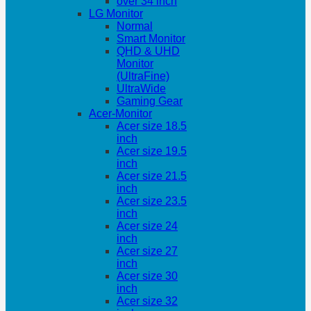
over 34 inch
LG Monitor
Normal
Smart Monitor
QHD & UHD
Monitor
(UltraFine)
UltraWide
Gaming Gear
Acer-Monitor
Acer size 18.5
inch
Acer size 19.5
inch
Acer size 21.5
inch
Acer size 23.5
inch
Acer size 24
inch
Acer size 27
inch
Acer size 30
inch
Acer size 32