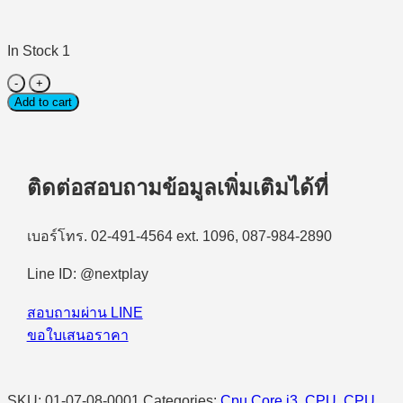
In Stock 1
Desktop
PC
Add to cart
(คอมพิวเตอร์
ตั้ง
โต๊ะ)
Dell
ติดต่อสอบถามข้อมูลเพิ่มเติมได้ที่
Slim
ECS1250
SFF
เบอร์โทร. 02-491-4564 ext. 1096, 087-984-2890
(OECS1250I301)
Intel
Line ID: @nextplay
Core
i3-
14100/8GB/512GB
สอบถามผ่าน LINE
SSD/Windows
ขอใบเสนอราคา
11
Home
quantity
SKU:
01-07-08-0001
Categories:
Cpu Core i3
,
CPU
,
CPU