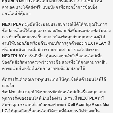
hp Asus Msi LG
ออนไลน์ ด้วยการคัดสรรโปรโมชั่น โค้ด
ส่วนลด และโค้ดส่งฟรี* แบบปัง ๆ เพื่อตอกย้ำการช้อปปิ้ง
ออนไลน์ที่คุ้มค่า
NEXTPLAY
มุ่งมั่นที่จะมอบประสบการณ์ที่ดีให้กับคุณในการ
ช้อปออนไลน์ให้สนุกและปลอดภัยมากยิ่งขึ้นบนแพลตฟอร์มของ
เรา ด้วยขั้นตอนการเก็บและปกป้องข้อมูลส่วนบุคคลของผู้ใช้
งานให้ปลอดภัย พร้อมด้วยฝ่ายบริการลูกค้าของ
NEXTPLAY
ที่
พร้อมดำเนินการเมื่อมีการรายงานเข้ามา รวมไปถึงระบบ
NEXTPLAY
การันตี ที่จะคุ้มครองทุกคำสั่งซื้อออนไลน์เพื่อ
ป้องกันข้อผิดพลาดระหว่างการซื้อ และเพื่อให้คุณสามารถยื่น
คำขอเงินคืนหรือคืนสินค้าหากพบข้อผิดพลาดได้
คัดสรรสินค้าคุณภาพทุกประเภท ให้คุณซื้อสินค้าออนไลน์ได้
ตามใจ
ช้อปง่าย ช้อปสนุก! ให้ทุกการช้อปออนไลน์เป็นเรื่องสนุก และ
ทุกการสั่งของออนไลน์เป็นเรื่องง่าย เพราะที่
NEXTPLAY
มี
สินค้าทุกประเภทเกี่ยวกับคอมพิวเตอร์
Dell Acer hp Asus Msi
LG
ให้คุณเลือกซื้อออนไลน์ได้ตามที่ต้องการ ไม่ว่าจะเป็น