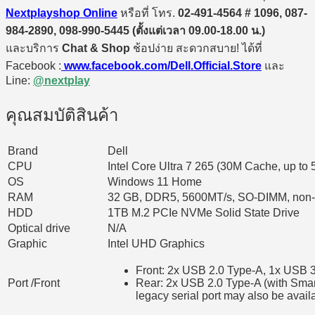
Nextplayshop Online
หรือที่ โทร.
02-491-4564 # 1096, 087-
984-2890, 098-990-5445 (ตั้งแต่เวลา 09.00-18.00 น.)
และบริการ
Chat & Shop
ช้อปง่าย สะดวกสบาย! ได้ที่
Facebook :
www.facebook.com/Dell.Official.Store
และ
Line:
@nextplay
คุณสมบัติสินค้า
Brand
Dell
CPU
Intel Core Ultra 7 265 (30M Cache, up to
OS
Windows 11 Home
RAM
32 GB, DDR5, 5600MT/s, SO-DIMM, no
HDD
1TB M.2 PCIe NVMe Solid State Drive
Optical drive
N/A
Graphic
Intel UHD Graphics
Front: 2x USB 2.0 Type-A, 1x USB 3
Port /Front
Rear: 2x USB 2.0 Type-A (with Smar
legacy serial port may also be avail