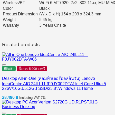
Wireless/BT
Wi-Fi 6 MT7920, 2×2, 802.11ax, MU-MIMO
Color
Black
Product Dimension
(W x D x H) 154 x 293 x 324.3 mm
Weight
5.45 kg
Warranty
3 Years Onsite
Related products
มีสินค้า
ซื้อครบ 5,000 ส่งฟรี
Desktop All-in-One (คอมพิวเตอร์ออลอินวัน) Lenovo
IdeaCentre AIO 24ILL11 (F0JY002DTA) Intel Core Ultra 5
226V/16GB/512GB SSD/23.8″/Windows 11 Home
28,490
฿
Including VAT 7%