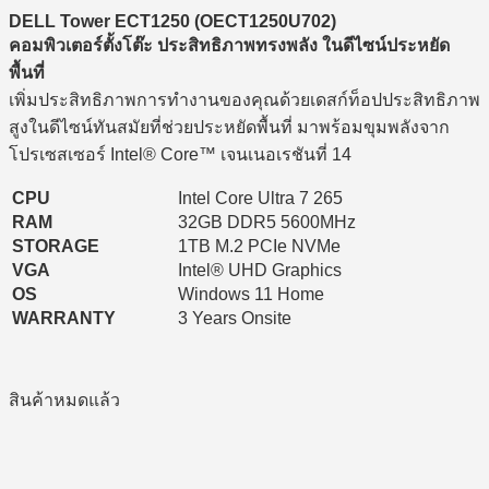
DELL Tower ECT1250 (OECT1250U702)
คอมพิวเตอร์ตั้งโต๊ะ ประสิทธิภาพ
ทรง
พลัง
ใน
ดีไซน์
ประหยัด
พื้นที่
เพิ่ม
ประสิทธิภาพ
การ
ทำงาน
ของ
คุณ
ด้วย
เด
สก์ท็อป
ประสิทธิภาพ
สูง
ใน
ดีไซน์
ทัน
สมัย
ที่
ช่วย
ประหยัด
พื้นที่
มา
พร้อม
ขุม
พลัง
จาก
โปรเซสเซอร์
Intel®
Core™
เจน
เนอ
เร
ชัน
ที่
14
CPU
Intel Core Ultra 7 265
RAM
32GB DDR5 5600MHz
STORAGE
1TB M.2 PCIe NVMe
VGA
Intel® UHD Graphics
OS
Windows 11 Home
WARRANTY
3 Years Onsite
สินค้าหมดแล้ว