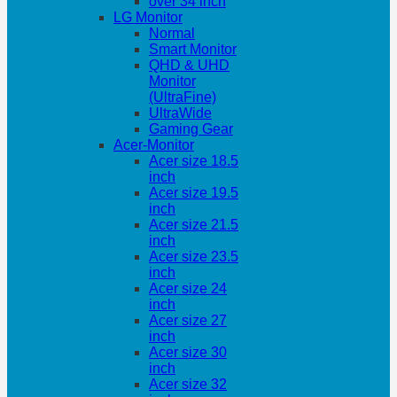
over 34 inch
LG Monitor
Normal
Smart Monitor
QHD & UHD
Monitor
(UltraFine)
UltraWide
Gaming Gear
Acer-Monitor
Acer size 18.5
inch
Acer size 19.5
inch
Acer size 21.5
inch
Acer size 23.5
inch
Acer size 24
inch
Acer size 27
inch
Acer size 30
inch
Acer size 32