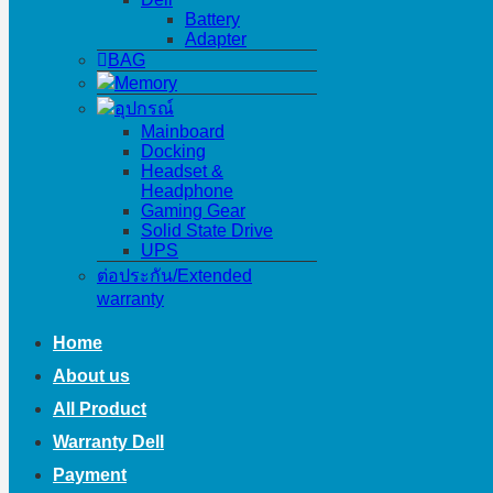
Battery
Adapter
BAG
Memory
อุปกรณ์
Mainboard
Docking
Headset &
Headphone
Gaming Gear
Solid State Drive
UPS
ต่อประกัน/Extended
warranty
Home
About us
All Product
Warranty Dell
Payment