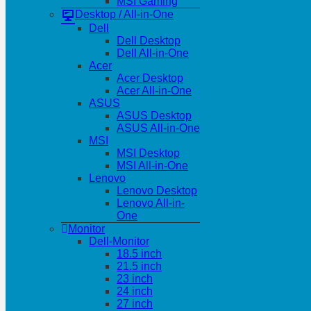
MSI Gaming
Desktop / All-in-One
Dell
Dell Desktop
Dell All-in-One
Acer
Acer Desktop
Acer All-in-One
ASUS
ASUS Desktop
ASUS All-in-One
MSI
MSI Desktop
MSI All-in-One
Lenovo
Lenovo Desktop
Lenovo All-in-
One
Monitor
Dell-Monitor
18.5 inch
21.5 inch
23 inch
24 inch
27 inch