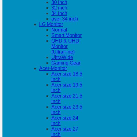
30 inch
32 inch
34 inch
over 34 inch
LG Monitor
Normal
Smart Monitor
QHD & UHD
Monitor
(UltraFine)
UltraWide
Gaming Gear
Acer-Monitor
Acer size 18.5
inch
Acer size 19.5
inch
Acer size 21.5
inch
Acer size 23.5
inch
Acer size 24
inch
Acer size 27
inch