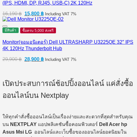
(IPS, HDMI, DP, RJ45, USB-C) 2K 120Hz
Original
Current
16,190
฿
15,800
฿
Including VAT 7%
price
price
was:
is:
16,190 ฿.
15,800 ฿.
มีสินค้า
ซื้อครบ 5,000 ส่งฟรี
Monitor(จอมอนิเตอร์) Dell ULTRASHARP U3225QE 32″ IPS
4K 120Hz Thunderbolt Hub
Original
Current
29,900
฿
28,900
฿
Including VAT 7%
price
price
was:
is:
29,900 ฿.
28,900 ฿.
เปิดประสบการณ์ช้อปปิ้งออนไลน์ แค่สั่งซื้อ
ออนไลน์บน Nextplay
ให้ทุกคำสั่งซื้อออนไลน์เป็นเรื่องง่ายและสะดวกที่สุดสำหรับคุณ
บน
NEXTPLAY
แอปพลิเคชันซื้อคอมพิวเตอร์
Dell Acer hp
Asus Msi LG
ออนไลน์และเว็บซื้อของออนไลน์ยอดนิยมใน