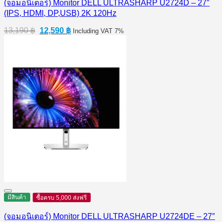
(จอมอนิเตอร์) Monitor DELL ULTRASHARP U2724D – 27″
(IPS, HDMI, DP,USB) 2K 120Hz
Original
Current
13,190
฿
12,590
฿
Including VAT 7%
price
price
was:
is:
13,190 ฿.
12,590 ฿.
มีสินค้า
ซื้อครบ 5,000 ส่งฟรี
(จอมอนิเตอร์) Monitor DELL ULTRASHARP U2724DE – 27″