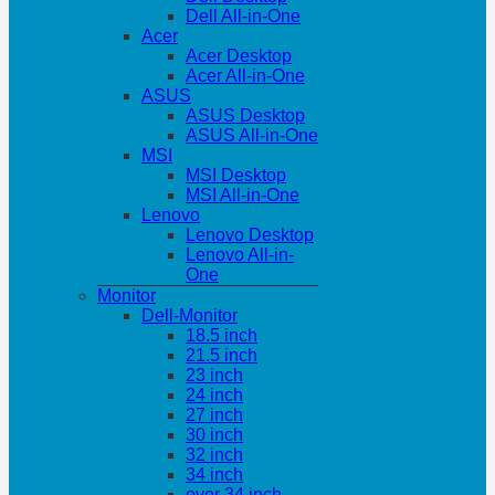
Dell All-in-One
Acer
Acer Desktop
Acer All-in-One
ASUS
ASUS Desktop
ASUS All-in-One
MSI
MSI Desktop
MSI All-in-One
Lenovo
Lenovo Desktop
Lenovo All-in-
One
Monitor
Dell-Monitor
18.5 inch
21.5 inch
23 inch
24 inch
27 inch
30 inch
32 inch
34 inch
over 34 inch