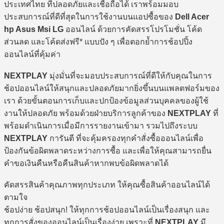
ประเทศไทย ที่ปลอดภัยและเชื่อถือได้ เราพร้อมมอบ
ประสบการณ์ที่ดีที่สุดในการใช้งานบนแอปซื้อของ
Dell Acer
hp Asus Msi LG
ออนไลน์ ด้วยการคัดสรรโปรโมชั่น โค้ด
ส่วนลด และโค้ดส่งฟรี* แบบปัง ๆ เพื่อตอกย้ำการช้อปปิ้ง
ออนไลน์ที่คุ้มค่า
NEXTPLAY
มุ่งมั่นที่จะมอบประสบการณ์ที่ดีให้กับคุณในการ
ช้อปออนไลน์ให้สนุกและปลอดภัยมากยิ่งขึ้นบนแพลตฟอร์มของ
เรา ด้วยขั้นตอนการเก็บและปกป้องข้อมูลส่วนบุคคลของผู้ใช้
งานให้ปลอดภัย พร้อมด้วยฝ่ายบริการลูกค้าของ
NEXTPLAY
ที่
พร้อมดำเนินการเมื่อมีการรายงานเข้ามา รวมไปถึงระบบ
NEXTPLAY
การันตี ที่จะคุ้มครองทุกคำสั่งซื้อออนไลน์เพื่อ
ป้องกันข้อผิดพลาดระหว่างการซื้อ และเพื่อให้คุณสามารถยื่น
คำขอเงินคืนหรือคืนสินค้าหากพบข้อผิดพลาดได้
คัดสรรสินค้าคุณภาพทุกประเภท ให้คุณซื้อสินค้าออนไลน์ได้
ตามใจ
ช้อปง่าย ช้อปสนุก! ให้ทุกการช้อปออนไลน์เป็นเรื่องสนุก และ
ทุกการสั่งของออนไลน์เป็นเรื่องง่าย เพราะที่
NEXTPLAY
มี