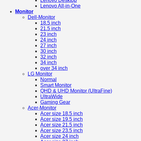
Lenovo Desktop
Lenovo All-in-One
Monitor
Dell-Monitor
18.5 inch
21.5 inch
23 inch
24 inch
27 inch
30 inch
32 inch
34 inch
over 34 inch
LG Monitor
Normal
Smart Monitor
QHD & UHD Monitor (UltraFine)
UltraWide
Gaming Gear
Acer-Monitor
Acer size 18.5 inch
Acer size 19.5 inch
Acer size 21.5 inch
Acer size 23.5 inch
Acer size 24 inch