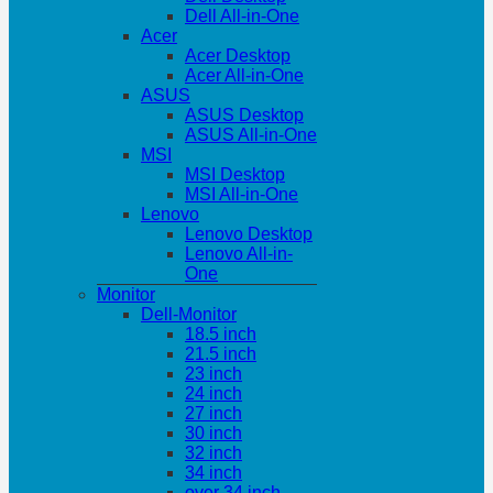
Dell All-in-One
Acer
Acer Desktop
Acer All-in-One
ASUS
ASUS Desktop
ASUS All-in-One
MSI
MSI Desktop
MSI All-in-One
Lenovo
Lenovo Desktop
Lenovo All-in-
One
Monitor
Dell-Monitor
18.5 inch
21.5 inch
23 inch
24 inch
27 inch
30 inch
32 inch
34 inch
over 34 inch