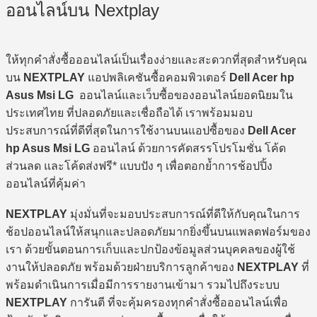
ออนไลน์บน Nextplay
ให้ทุกคำสั่งซื้อออนไลน์เป็นเรื่องง่ายและสะดวกที่สุดสำหรับคุณ
บน
NEXTPLAY
แอปพลิเคชันซื้อคอมพิวเตอร์
Dell Acer hp
Asus Msi LG
ออนไลน์และเว็บซื้อของออนไลน์ยอดนิยมใน
ประเทศไทย ที่ปลอดภัยและเชื่อถือได้ เราพร้อมมอบ
ประสบการณ์ที่ดีที่สุดในการใช้งานบนแอปซื้อของ
Dell Acer
hp Asus Msi LG
ออนไลน์ ด้วยการคัดสรรโปรโมชั่น โค้ด
ส่วนลด และโค้ดส่งฟรี* แบบปัง ๆ เพื่อตอกย้ำการช้อปปิ้ง
ออนไลน์ที่คุ้มค่า
NEXTPLAY
มุ่งมั่นที่จะมอบประสบการณ์ที่ดีให้กับคุณในการ
ช้อปออนไลน์ให้สนุกและปลอดภัยมากยิ่งขึ้นบนแพลตฟอร์มของ
เรา ด้วยขั้นตอนการเก็บและปกป้องข้อมูลส่วนบุคคลของผู้ใช้
งานให้ปลอดภัย พร้อมด้วยฝ่ายบริการลูกค้าของ
NEXTPLAY
ที่
พร้อมดำเนินการเมื่อมีการรายงานเข้ามา รวมไปถึงระบบ
NEXTPLAY
การันตี ที่จะคุ้มครองทุกคำสั่งซื้อออนไลน์เพื่อ