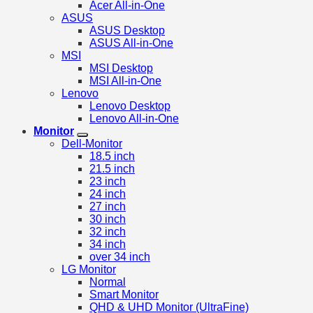
Acer All-in-One
ASUS
ASUS Desktop
ASUS All-in-One
MSI
MSI Desktop
MSI All-in-One
Lenovo
Lenovo Desktop
Lenovo All-in-One
Monitor
Dell-Monitor
18.5 inch
21.5 inch
23 inch
24 inch
27 inch
30 inch
32 inch
34 inch
over 34 inch
LG Monitor
Normal
Smart Monitor
QHD & UHD Monitor (UltraFine)