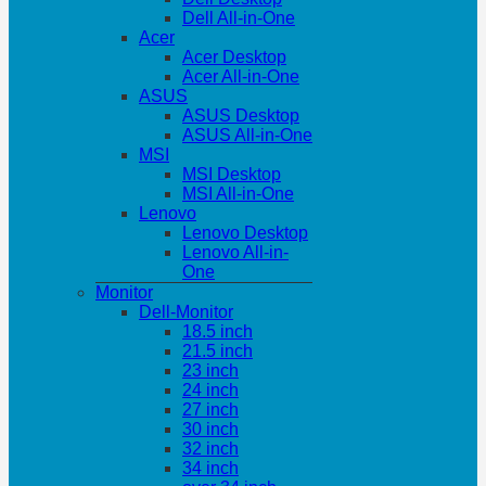
Dell All-in-One
Acer
Acer Desktop
Acer All-in-One
ASUS
ASUS Desktop
ASUS All-in-One
MSI
MSI Desktop
MSI All-in-One
Lenovo
Lenovo Desktop
Lenovo All-in-
One
Monitor
Dell-Monitor
18.5 inch
21.5 inch
23 inch
24 inch
27 inch
30 inch
32 inch
34 inch