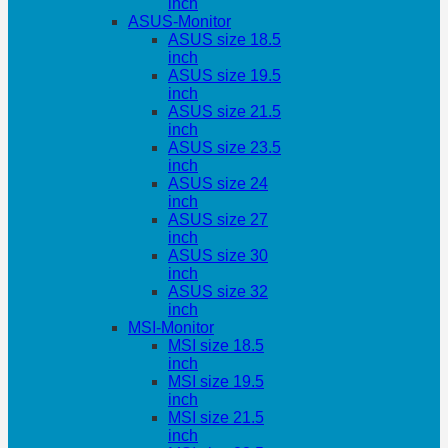
inch
ASUS-Monitor
ASUS size 18.5
inch
ASUS size 19.5
inch
ASUS size 21.5
inch
ASUS size 23.5
inch
ASUS size 24
inch
ASUS size 27
inch
ASUS size 30
inch
ASUS size 32
inch
MSI-Monitor
MSI size 18.5
inch
MSI size 19.5
inch
MSI size 21.5
inch