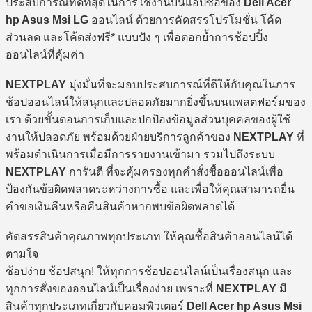
ประสบการณ์ที่ดีที่สุดในการใช้งานบนแอปซื้อของ
Dell Acer
hp Asus Msi LG
ออนไลน์ ด้วยการคัดสรรโปรโมชั่น โค้ด
ส่วนลด และโค้ดส่งฟรี* แบบปัง ๆ เพื่อตอกย้ำการช้อปปิ้ง
ออนไลน์ที่คุ้มค่า
NEXTPLAY
มุ่งมั่นที่จะมอบประสบการณ์ที่ดีให้กับคุณในการ
ช้อปออนไลน์ให้สนุกและปลอดภัยมากยิ่งขึ้นบนแพลตฟอร์มของ
เรา ด้วยขั้นตอนการเก็บและปกป้องข้อมูลส่วนบุคคลของผู้ใช้
งานให้ปลอดภัย พร้อมด้วยฝ่ายบริการลูกค้าของ
NEXTPLAY
ที่
พร้อมดำเนินการเมื่อมีการรายงานเข้ามา รวมไปถึงระบบ
NEXTPLAY
การันตี ที่จะคุ้มครองทุกคำสั่งซื้อออนไลน์เพื่อ
ป้องกันข้อผิดพลาดระหว่างการซื้อ และเพื่อให้คุณสามารถยื่น
คำขอเงินคืนหรือคืนสินค้าหากพบข้อผิดพลาดได้
คัดสรรสินค้าคุณภาพทุกประเภท ให้คุณซื้อสินค้าออนไลน์ได้
ตามใจ
ช้อปง่าย ช้อปสนุก! ให้ทุกการช้อปออนไลน์เป็นเรื่องสนุก และ
ทุกการสั่งของออนไลน์เป็นเรื่องง่าย เพราะที่
NEXTPLAY
มี
สินค้าทุกประเภทเกี่ยวกับคอมพิวเตอร์
Dell Acer hp Asus Msi