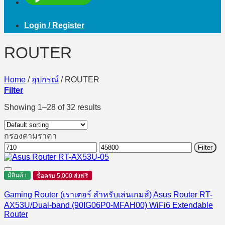
Login / Register
ROUTER
Home
/
อุปกรณ์
/
ROUTER
Filter
Showing 1–28 of 32 results
กรองตามราคา
Min
Max
Filter
price
price
มีสินค้า
ซื้อครบ 5,000 ส่งฟรี
Gaming Router (เราเตอร์ สำหรับเล่นเกมส์) Asus Router RT-
AX53U/Dual-band (90IG06P0-MFAH00) WiFi6 Extendable
Router