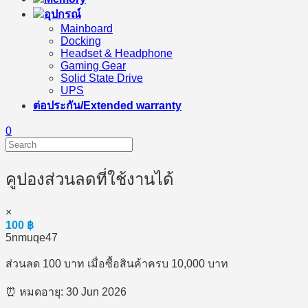
อุปกรณ์
Mainboard
Docking
Headset & Headphone
Gaming Gear
Solid State Drive
UPS
ต่อประกัน/Extended warranty
0
คูปองส่วนลดที่ใช้งานได้
×
100
฿
5nmuqe47
ส่วนลด 100 บาท เมื่อซื้อสินค้าครบ 10,000 บาท
⏰ หมดอายุ: 30 Jun 2026