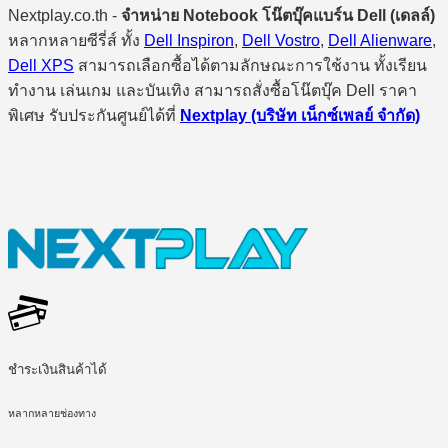
Nextplay.co.th -
จำหน่าย Notebook โน๊ตบุ๊คแบร์น Dell (เดลล์)
หลากหลายซีรี่ส์ ทั้ง
Dell Inspiron
,
Dell Vostro
,
Dell Alienware
,
Dell XPS
สามารถเลือกซื้อได้ตามลักษณะการใช้งาน ทั้งเรียน
ทำงาน เล่นเกม และบันเทิง สามารถสั่งซื้อโน๊ตบุ๊ค Dell ราคา
พิเศษ รับประกันศูนย์ได้ที่
Nextplay (บริษัท เน็กซ์เพลย์ จำกัด)
ชำระเงินสินค้าได้
หลากหลายช่องทาง