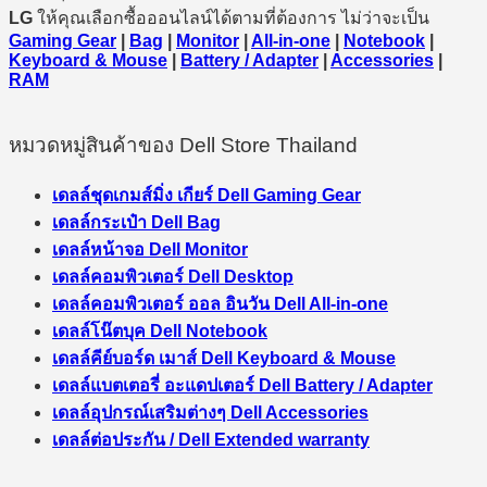
LG
ให้คุณเลือกซื้อออนไลน์ได้ตามที่ต้องการ ไม่ว่าจะเป็น
Gaming Gear
|
Bag
|
Monitor
|
All-in-one
|
Notebook
|
Keyboard & Mouse
|
Battery / Adapter
|
Accessories
|
RAM
หมวดหมู่สินค้าของ Dell Store Thailand
เดลล์ชุดเกมส์มิ่ง เกียร์ Dell Gaming Gear
เดลล์กระเป๋า Dell Bag
เดลล์หน้าจอ Dell Monitor
เดลล์คอมพิวเตอร์ Dell Desktop
เดลล์คอมพิวเตอร์ ออล อินวัน Dell All-in-one
เดลล์โน๊ตบุค Dell Notebook
เดลล์คีย์บอร์ด เมาส์ Dell Keyboard & Mouse
เดลล์แบตเตอรี่ อะแดปเตอร์ Dell Battery / Adapter
เดลล์อุปกรณ์เสริมต่างๆ Dell Accessories
เดลล์ต่อประกัน / Dell Extended warranty