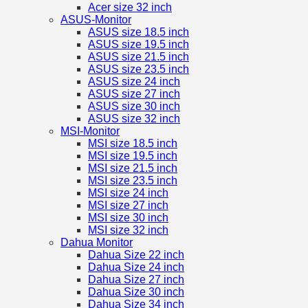
Acer size 32 inch
ASUS-Monitor
ASUS size 18.5 inch
ASUS size 19.5 inch
ASUS size 21.5 inch
ASUS size 23.5 inch
ASUS size 24 inch
ASUS size 27 inch
ASUS size 30 inch
ASUS size 32 inch
MSI-Monitor
MSI size 18.5 inch
MSI size 19.5 inch
MSI size 21.5 inch
MSI size 23.5 inch
MSI size 24 inch
MSI size 27 inch
MSI size 30 inch
MSI size 32 inch
Dahua Monitor
Dahua Size 22 inch
Dahua Size 24 inch
Dahua Size 27 inch
Dahua Size 30 inch
Dahua Size 34 inch