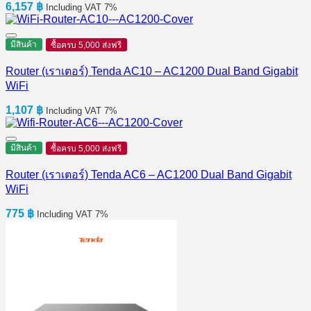
6,157
฿
Including VAT 7%
มีสินค้า
ซื้อครบ 5,000 ส่งฟรี
Router (เราเตอร์) Tenda AC10 – AC1200 Dual Band Gigabit
WiFi
1,107
฿
Including VAT 7%
มีสินค้า
ซื้อครบ 5,000 ส่งฟรี
Router (เราเตอร์) Tenda AC6 – AC1200 Dual Band Gigabit
WiFi
775
฿
Including VAT 7%