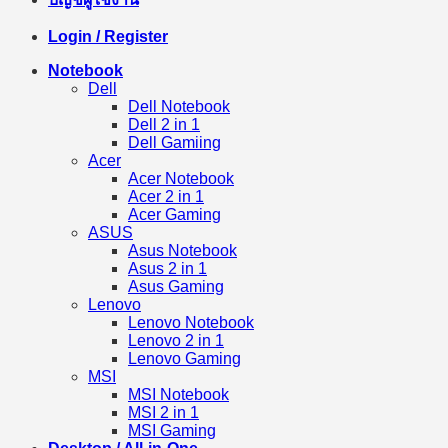
Login / Register
Notebook
Dell
Dell Notebook
Dell 2 in 1
Dell Gamiing
Acer
Acer Notebook
Acer 2 in 1
Acer Gaming
ASUS
Asus Notebook
Asus 2 in 1
Asus Gaming
Lenovo
Lenovo Notebook
Lenovo 2 in 1
Lenovo Gaming
MSI
MSI Notebook
MSI 2 in 1
MSI Gaming