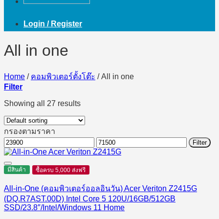
Login / Register
All in one
Home
/
คอมพิวเตอร์ตั้งโต๊ะ
/
All in one
Filter
Showing all 27 results
กรองตามราคา
Min
Max
Filter
price
price
มีสินค้า
ซื้อครบ 5,000 ส่งฟรี
All-in-One (คอมพิวเตอร์ออลอินวัน) Acer Veriton Z2415G
(DQ.R7AST.00D) Intel Core 5 120U/16GB/512GB
SSD/23.8″/Intel/Windows 11 Home