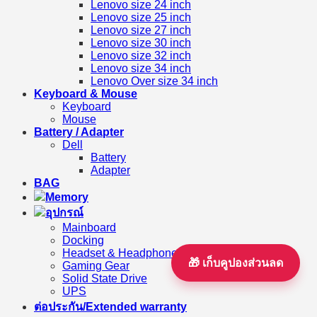
Lenovo size 24 inch
Lenovo size 25 inch
Lenovo size 27 inch
Lenovo size 30 inch
Lenovo size 32 inch
Lenovo size 34 inch
Lenovo Over size 34 inch
Keyboard & Mouse
Keyboard
Mouse
Battery / Adapter
Dell
Battery
Adapter
BAG
Memory
อุปกรณ์
Mainboard
Docking
Headset & Headphone
🎁 เก็บคูปองส่วนลด
Gaming Gear
Solid State Drive
UPS
ต่อประกัน/Extended warranty