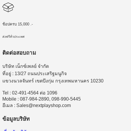
ช้อปครบ 15,000 .-
ส่งฟรีทั่วประเทศ
ติดต่อสอบถาม
บริษัท เน็กซ์เพลย์ จำกัด
ที่อยู่ : 13/27 ถนนประเสริฐมนูกิจ
แขวงนวลจันทร์ เขตบึงกุ่ม กรุงเทพมหานคร 10230
Tel : 02-491-4564 ต่อ 1096
Mobile : 087-984-2890, 098-990-5445
อีเมล : Sales@nextplayshop.com
ข้อมูลบริษัท