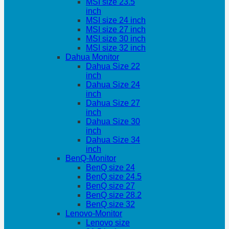
MSI size 23.5
inch
MSI size 24 inch
MSI size 27 inch
MSI size 30 inch
MSI size 32 inch
Dahua Monitor
Dahua Size 22
inch
Dahua Size 24
inch
Dahua Size 27
inch
Dahua Size 30
inch
Dahua Size 34
inch
BenQ-Monitor
BenQ size 24
BenQ size 24.5
BenQ size 27
BenQ size 28.2
BenQ size 32
Lenovo-Monitor
Lenovo size