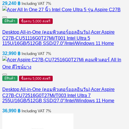
29,240
฿
Including VAT 7%
มีสินค้า
ซื้อครบ 5,000 ส่งฟรี
Desktop All-in-One (คอมพิวเตอร์ออลอินวัน) Acer Aspire
C27B-CU51116G0T27Mi/T001 Intel Ultra 5
115U/16GB/512GB SSD/27.0″/Intel/Windows 11 Home
32,990
฿
Including VAT 7%
มีสินค้า
ซื้อครบ 5,000 ส่งฟรี
Desktop All-in-One (คอมพิวเตอร์ออลอินวัน) Acer Aspire
C27B-CU72516G0T27Mi/T003 Intel Ultra 7
255U/16GB/512GB SSD/27.0″/Intel/Windows 11 Home
36,990
฿
Including VAT 7%