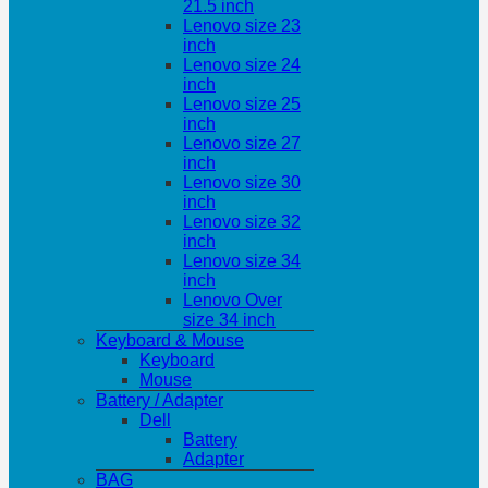
21.5 inch
Lenovo size 23
inch
Lenovo size 24
inch
Lenovo size 25
inch
Lenovo size 27
inch
Lenovo size 30
inch
Lenovo size 32
inch
Lenovo size 34
inch
Lenovo Over
size 34 inch
Keyboard & Mouse
Keyboard
Mouse
Battery / Adapter
Dell
Battery
Adapter
BAG