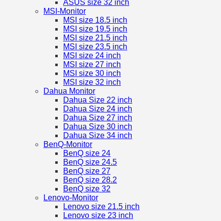
ASUS size 32 inch
MSI-Monitor
MSI size 18.5 inch
MSI size 19.5 inch
MSI size 21.5 inch
MSI size 23.5 inch
MSI size 24 inch
MSI size 27 inch
MSI size 30 inch
MSI size 32 inch
Dahua Monitor
Dahua Size 22 inch
Dahua Size 24 inch
Dahua Size 27 inch
Dahua Size 30 inch
Dahua Size 34 inch
BenQ-Monitor
BenQ size 24
BenQ size 24.5
BenQ size 27
BenQ size 28.2
BenQ size 32
Lenovo-Monitor
Lenovo size 21.5 inch
Lenovo size 23 inch