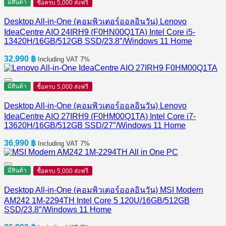
มีสินค้า
ซื้อครบ 5,000 ส่งฟรี
Desktop All-in-One (คอมพิวเตอร์ออลอินวัน) Lenovo
IdeaCentre AIO 24IRH9 (F0HN00Q1TA) Intel Core i5-
13420H/16GB/512GB SSD/23.8″/Windows 11 Home
32,990
฿
Including VAT 7%
มีสินค้า
ซื้อครบ 5,000 ส่งฟรี
Desktop All-in-One (คอมพิวเตอร์ออลอินวัน) Lenovo
IdeaCentre AIO 27IRH9 (F0HM00Q1TA) Intel Core i7-
13620H/16GB/512GB SSD/27″/Windows 11 Home
36,990
฿
Including VAT 7%
มีสินค้า
ซื้อครบ 5,000 ส่งฟรี
Desktop All-in-One (คอมพิวเตอร์ออลอินวัน) MSI Modern
AM242 1M-2294TH Intel Core 5 120U/16GB/512GB
SSD/23.8″/Windows 11 Home