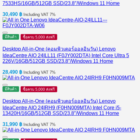
7533HS/16GB/512GB SSD/23.8″/Windows 11 Home
30,490
฿
Including VAT 7%
มีสินค้า
ซื้อครบ 5,000 ส่งฟรี
Desktop All-in-One (คอมพิวเตอร์ออลอินวัน) Lenovo
IdeaCentre AIO 24ILL11 (F0JY002DTA) Intel Core Ultra 5
226V/16GB/512GB SSD/23.8″/Windows 11 Home
28,490
฿
Including VAT 7%
มีสินค้า
ซื้อครบ 5,000 ส่งฟรี
Desktop All-in-One (คอมพิวเตอร์ออลอินวัน) Lenovo
IdeaCentre AIO 24IRH9 (F0HN009MTA) Intel Core i5-
13420H/16GB/512GB SSD/23.8″/Windows 11 Home
31,990
฿
Including VAT 7%