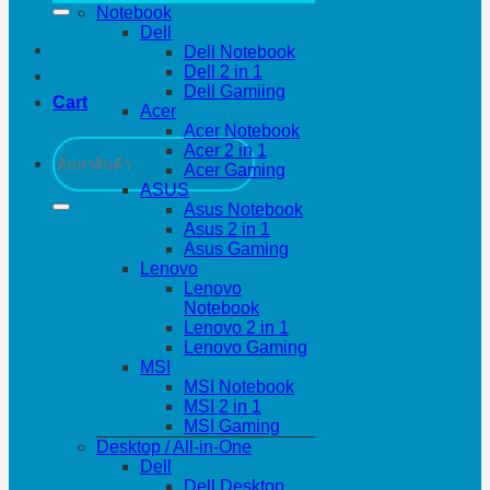
Notebook
Dell
Dell Notebook
Dell 2 in 1
Dell Gamiing
Cart
Acer
Acer Notebook
Search
Acer 2 in 1
for:
Acer Gaming
ASUS
Asus Notebook
Asus 2 in 1
Asus Gaming
Lenovo
Lenovo
Notebook
Lenovo 2 in 1
Lenovo Gaming
MSI
MSI Notebook
MSI 2 in 1
MSI Gaming
Desktop / All-in-One
Dell
Dell Desktop