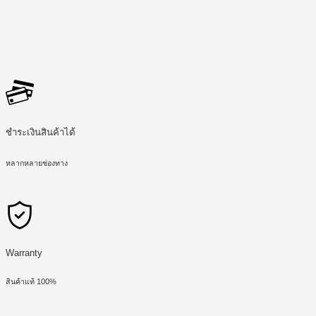
ชำระเงินสินค้าได้
หลากหลายช่องทาง
Warranty
สินค้าแท้ 100%