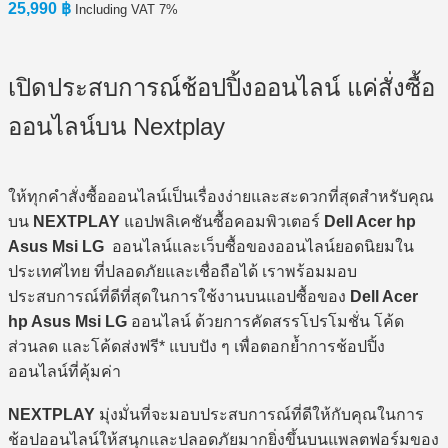
25,990
฿
Including VAT 7%
เปิดประสบการณ์ช้อปปิ้งออนไลน์ แค่สั่งซื้อ
ออนไลน์บน Nextplay
ให้ทุกคำสั่งซื้อออนไลน์เป็นเรื่องง่ายและสะดวกที่สุดสำหรับคุณ
บน
NEXTPLAY
แอปพลิเคชันซื้อคอมพิวเตอร์
Dell Acer hp
Asus Msi LG
ออนไลน์และเว็บซื้อของออนไลน์ยอดนิยมใน
ประเทศไทย ที่ปลอดภัยและเชื่อถือได้ เราพร้อมมอบ
ประสบการณ์ที่ดีที่สุดในการใช้งานบนแอปซื้อของ
Dell Acer
hp Asus Msi LG
ออนไลน์ ด้วยการคัดสรรโปรโมชั่น โค้ด
ส่วนลด และโค้ดส่งฟรี* แบบปัง ๆ เพื่อตอกย้ำการช้อปปิ้ง
ออนไลน์ที่คุ้มค่า
NEXTPLAY
มุ่งมั่นที่จะมอบประสบการณ์ที่ดีให้กับคุณในการ
ช้อปออนไลน์ให้สนุกและปลอดภัยมากยิ่งขึ้นบนแพลตฟอร์มของ