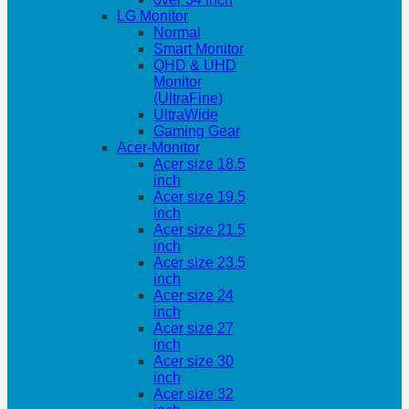
LG Monitor
Normal
Smart Monitor
QHD & UHD
Monitor
(UltraFine)
UltraWide
Gaming Gear
Acer-Monitor
Acer size 18.5
inch
Acer size 19.5
inch
Acer size 21.5
inch
Acer size 23.5
inch
Acer size 24
inch
Acer size 27
inch
Acer size 30
inch
Acer size 32