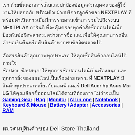
เรา ด้วยขั้นตอนการเก็บและปกป้องข้อมูลส่วนบุคคลของผู้ใช้
งานให้ปลอดภัย พร้อมด้วยฝ่ายบริการลูกค้าของ
NEXTPLAY
ที่
พร้อมดำเนินการเมื่อมีการรายงานเข้ามา รวมไปถึงระบบ
NEXTPLAY
การันตี ที่จะคุ้มครองทุกคำสั่งซื้อออนไลน์เพื่อ
ป้องกันข้อผิดพลาดระหว่างการซื้อ และเพื่อให้คุณสามารถยื่น
คำขอเงินคืนหรือคืนสินค้าหากพบข้อผิดพลาดได้
คัดสรรสินค้าคุณภาพทุกประเภท ให้คุณซื้อสินค้าออนไลน์ได้
ตามใจ
ช้อปง่าย ช้อปสนุก! ให้ทุกการช้อปออนไลน์เป็นเรื่องสนุก และ
ทุกการสั่งของออนไลน์เป็นเรื่องง่าย เพราะที่
NEXTPLAY
มี
สินค้าทุกประเภทเกี่ยวกับคอมพิวเตอร์
Dell Acer hp Asus Msi
LG
ให้คุณเลือกซื้อออนไลน์ได้ตามที่ต้องการ ไม่ว่าจะเป็น
Gaming Gear
|
Bag
|
Monitor
|
All-in-one
|
Notebook
|
Keyboard & Mouse
|
Battery / Adapter
|
Accessories
|
RAM
หมวดหมู่สินค้าของ Dell Store Thailand