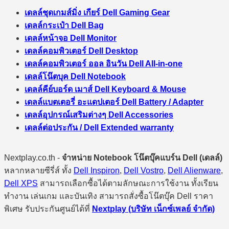
เดลล์ชุดเกมส์มิ่ง เกียร์ Dell Gaming Gear
เดลล์กระเป๋า Dell Bag
เดลล์หน้าจอ Dell Monitor
เดลล์คอมพิวเตอร์ Dell Desktop
เดลล์คอมพิวเตอร์ ออล อินวัน Dell All-in-one
เดลล์โน๊ตบุค Dell Notebook
เดลล์คีย์บอร์ด เมาส์ Dell Keyboard & Mouse
เดลล์แบตเตอรี่ อะแดปเตอร์ Dell Battery / Adapter
เดลล์อุปกรณ์เสริมต่างๆ Dell Accessories
เดลล์ต่อประกัน / Dell Extended warranty
Nextplay.co.th -
จำหน่าย Notebook โน๊ตบุ๊คแบร์น Dell (เดลล์)
หลากหลายซีรี่ส์ ทั้ง
Dell Inspiron
,
Dell Vostro
,
Dell Alienware
,
Dell XPS
สามารถเลือกซื้อได้ตามลักษณะการใช้งาน ทั้งเรียน
ทำงาน เล่นเกม และบันเทิง สามารถสั่งซื้อโน๊ตบุ๊ค Dell ราคา
พิเศษ รับประกันศูนย์ได้ที่
Nextplay (บริษัท เน็กซ์เพลย์ จำกัด)