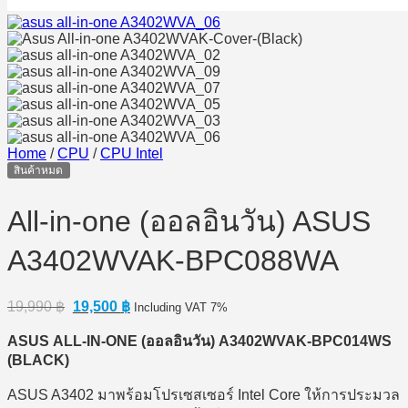
Home
/
CPU
/
CPU Intel
สินค้าหมด
All-in-one (ออลอินวัน) ASUS
A3402WVAK-BPC088WA
Original
Current
19,990
฿
19,500
฿
Including VAT 7%
price
price
was:
is:
ASUS ALL-IN-ONE (
ออลอินวัน) A3402WVAK-BPC014WS
19,990 ฿.
19,500 ฿.
(BLACK)
ASUS A3402 มาพร้อมโปรเซสเซอร์ Intel Core ให้การประมวล