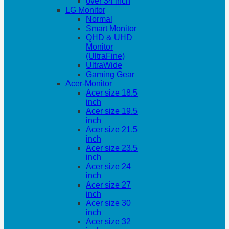
over 34 inch
LG Monitor
Normal
Smart Monitor
QHD & UHD
Monitor
(UltraFine)
UltraWide
Gaming Gear
Acer-Monitor
Acer size 18.5
inch
Acer size 19.5
inch
Acer size 21.5
inch
Acer size 23.5
inch
Acer size 24
inch
Acer size 27
inch
Acer size 30
inch
Acer size 32