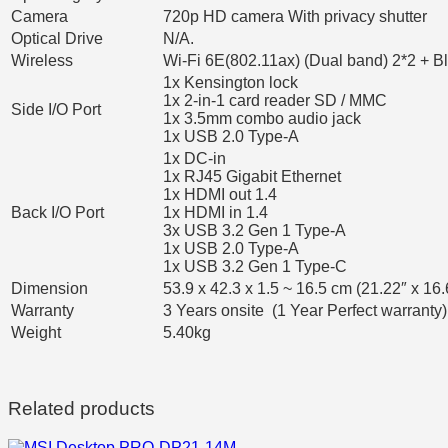
Camera
720p HD camera With privacy shutter
Optical Drive
N/A.
Wireless
Wi-Fi 6E(802.11ax) (Dual band) 2*2 + B
1x Kensington lock
1x 2-in-1 card reader SD / MMC
Side I/O Port
1x 3.5mm combo audio jack
1x USB 2.0 Type-A
1x DC-in
1x RJ45 Gigabit Ethernet
1x HDMI out 1.4
Back I/O Port
1x HDMI in 1.4
3x USB 3.2 Gen 1 Type-A
1x USB 2.0 Type-A
1x USB 3.2 Gen 1 Type-C
Dimension
53.9 x 42.3 x 1.5 ~ 16.5 cm (21.22″ x 16.
Warranty
3 Years onsite (1 Year Perfect warranty)
Weight
5.40kg
Related products