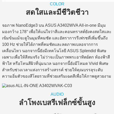
COLOR
สดใสและมีชีวิตชีวา
จอภาพ NanoEdge3 บน ASUS A3402WVA All-in-one มีมุม
มองกว้าง 178° เพื่อให้แน่ใจว่าสีและคอนทราสต์ยังคงสดใสและ
เข้มข้นแม้จะดูในมุมที่คมชัด และอัตราการรีเฟรชที่เพิ่มขึ้นถึง
100 Hz ช่วยให้ได้ภาพที่คมชัดและลดภาพเบลอจากการ
เคลื่อนไหว นอกจากนี้ยังมีเทคโนโลยี ASUS Splendid พิเศษ
เฉพาะเพื่อให้สีสมจริง ไม่ว่าจะเป็นภาพพระอาทิตย์ตก ท้องฟ้าสี
ฟ้าใส หรือโทนสีผิวที่นุ่มนวล นอกจากนี้ยังมีโหมด Vivid พิเศษ
สำหรับช่วงเวลาแห่งการสร้างสรรค์ ช่วยให้คุณบรรลุระดับ
ความอิ่มตัวของสีโดยรวมที่ช่วยเสริมเฉดสีเพื่อให้ภาพดูสวยงาม
AUDIO
ลำโพงเบสรีเฟล็กซ์ขั้นสูง