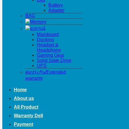
Battery
Adapter
BAG
Memory
อุปกรณ์
Mainboard
Docking
Headset &
Headphone
Gaming Gear
Solid State Drive
UPS
ต่อประกัน/Extended
warranty
Home
About us
All Product
Warranty Dell
Payment