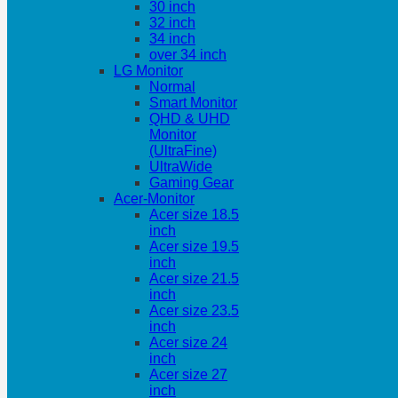
30 inch
32 inch
34 inch
over 34 inch
LG Monitor
Normal
Smart Monitor
QHD & UHD
Monitor
(UltraFine)
UltraWide
Gaming Gear
Acer-Monitor
Acer size 18.5
inch
Acer size 19.5
inch
Acer size 21.5
inch
Acer size 23.5
inch
Acer size 24
inch
Acer size 27
inch