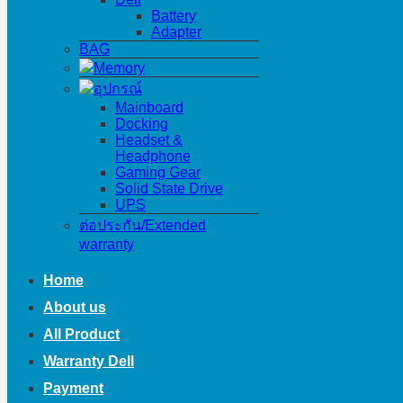
Battery
Adapter
BAG
Memory
อุปกรณ์
Mainboard
Docking
Headset &
Headphone
Gaming Gear
Solid State Drive
UPS
ต่อประกัน/Extended
warranty
Home
About us
All Product
Warranty Dell
Payment