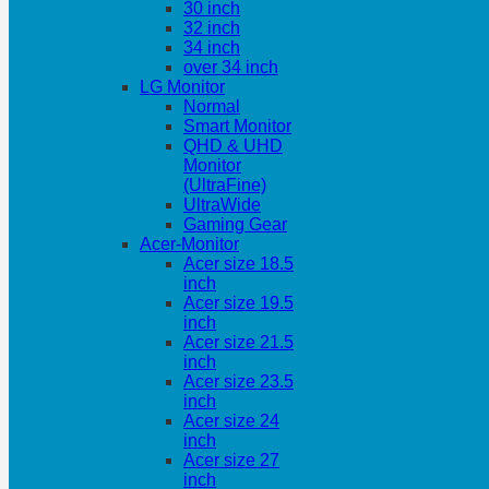
30 inch
32 inch
34 inch
over 34 inch
LG Monitor
Normal
Smart Monitor
QHD & UHD
Monitor
(UltraFine)
UltraWide
Gaming Gear
Acer-Monitor
Acer size 18.5
inch
Acer size 19.5
inch
Acer size 21.5
inch
Acer size 23.5
inch
Acer size 24
inch
Acer size 27
inch