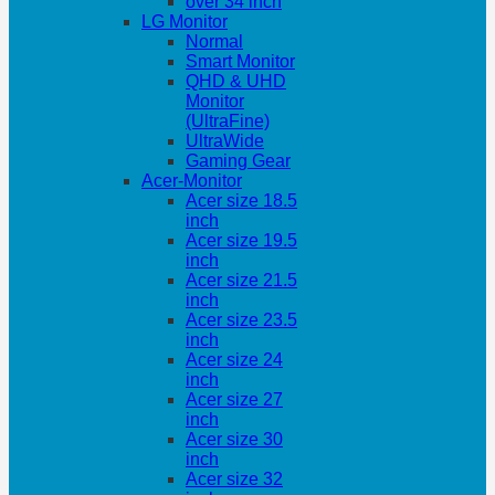
over 34 inch
LG Monitor
Normal
Smart Monitor
QHD & UHD
Monitor
(UltraFine)
UltraWide
Gaming Gear
Acer-Monitor
Acer size 18.5
inch
Acer size 19.5
inch
Acer size 21.5
inch
Acer size 23.5
inch
Acer size 24
inch
Acer size 27
inch
Acer size 30
inch
Acer size 32