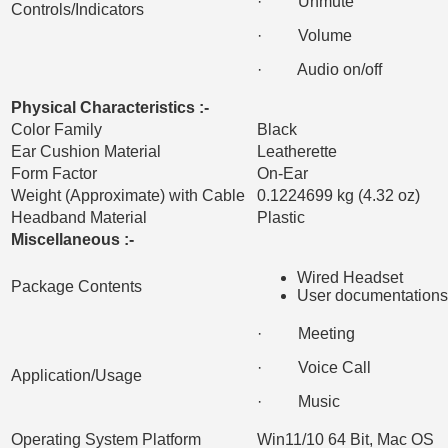
· Unmute
Controls/Indicators
· Volume
· Audio on/off
Physical Characteristics :-
Color Family
Black
Ear Cushion Material
Leatherette
Form Factor
On-Ear
Weight (Approximate) with Cable
0.1224699 kg (4.32 oz)
Headband Material
Plastic
Miscellaneous :-
Wired Headset
Package Contents
User documentations
· Meeting
· Voice Call
Application/Usage
· Music
Operating System Platform
Win11/10 64 Bit, Mac OS