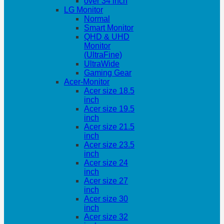
over 34 inch
LG Monitor
Normal
Smart Monitor
QHD & UHD
Monitor
(UltraFine)
UltraWide
Gaming Gear
Acer-Monitor
Acer size 18.5
inch
Acer size 19.5
inch
Acer size 21.5
inch
Acer size 23.5
inch
Acer size 24
inch
Acer size 27
inch
Acer size 30
inch
Acer size 32