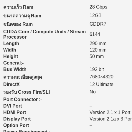
28 Gbps
ความเร็ว Ram
12GB
ขนาดความจุ Ram
GDDR7
ชนิดของ Ram
CUDA Core / Compute Units / Stream
6144
Processor
Length
290 mm
Width
120 mm
Height
50 mm
General:-
Bus Width
192 bit
7680×4320
ความละเอียดสูงสุด
DirectX
12 Ultimate
No
รองรับ Cross Fire/SLI
Port Connector :-
DVI Port
–
HDMI Port
Version 2.1 x 1 Port
Display Port
Version 2.1a x 3 Por
Option Port
–
Power Requirement :-