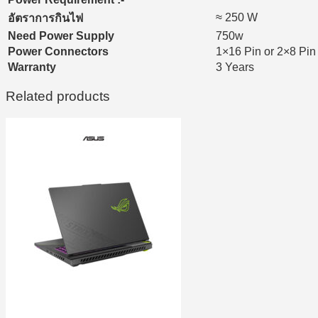
≈ 250 W
อัตราการกินไฟ
Need Power Supply
750w
Power Connectors
1×16 Pin or 2×8 Pin
Warranty
3 Years
Related products