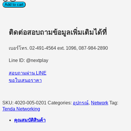
Adapter
Add to cart
(ยู
เอ
สบี
ติดต่อสอบถามข้อมูลเพิ่มเติมได้ที่
ไวไฟ)
Tenda
W311MI
-
เบอร์โทร. 02-491-4564 ext. 1096, 087-984-2890
AX300
Wi-
Line ID: @nextplay
Fi
6
สอบถามผ่าน LINE
Internal
Antenna
ขอใบเสนอราคา
USB
2.0
Adapter
quantity
SKU:
4020-005-0201
Categories:
อุปกรณ์
,
Network
Tag:
Tenda Networking
คุณสมบัติสินค้า