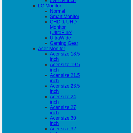
over 34 inch
LG Monitor
Normal
Smart Monitor
QHD & UHD
Monitor
(UltraFine)
UltraWide
Gaming Gear
Acer-Monitor
Acer size 18.5
inch
Acer size 19.5
inch
Acer size 21.5
inch
Acer size 23.5
inch
Acer size 24
inch
Acer size 27
inch
Acer size 30
inch
Acer size 32