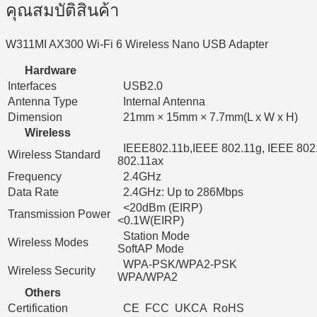
คุณสมบัติสินค้า
W311MI AX300 Wi-Fi 6 Wireless Nano USB Adapter
Hardware
Interfaces
USB2.0
Antenna Type
Internal Antenna
Dimension
21mm × 15mm × 7.7mm(L x W x H)
Wireless
IEEE802.11b,IEEE 802.11g, IEEE 802
Wireless Standard
802.11ax
Frequency
2.4GHz
Data Rate
2.4GHz: Up to 286Mbps
<20dBm (EIRP)
Transmission Power
<0.1W(EIRP)
Station Mode
Wireless Modes
SoftAP Mode
WPA-PSK/WPA2-PSK
Wireless Security
WPA/WPA2
Others
Certification
CE FCC UKCA RoHS