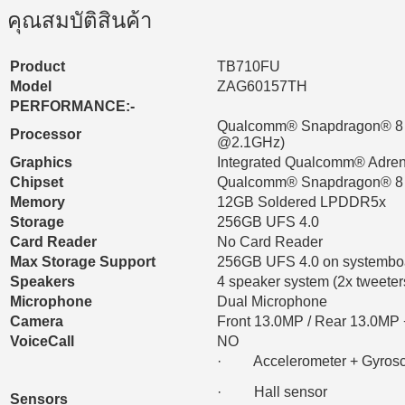
คุณสมบัติสินค้า
Product
TB710FU
Model
ZAG60157TH
PERFORMANCE:-
Qualcomm® Snapdragon® 8 G
Processor
@2.1GHz)
Graphics
Integrated Qualcomm® Adr
Chipset
Qualcomm® Snapdragon® 8 
Memory
12GB Soldered LPDDR5x
Storage
256GB UFS 4.0
Card Reader
No Card Reader
Max Storage Support
256GB UFS 4.0 on systembo
Speakers
4 speaker system (2x tweeter
Microphone
Dual Microphone
Camera
Front 13.0MP / Rear 13.0MP +
VoiceCall
NO
· Accelerometer + Gyrosc
· Hall sensor
Sensors