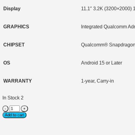
Display
11.1″ 3.2K (3200×2000)
GRAPHICS
Integrated Qualcomm A
CHIPSET
Qualcomm® Snapdragon®
OS
Android 15 or Later
WARRANTY
1-year, Carry-in
In Stock 2
Tablet
(แท็บเล็ต)
Add to cart
Lenovo
Yoga
Tab