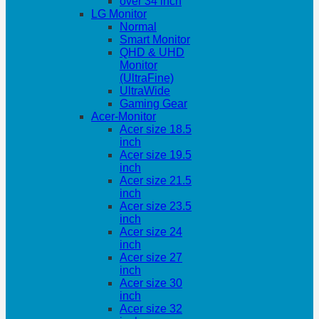
over 34 inch
LG Monitor
Normal
Smart Monitor
QHD & UHD
Monitor
(UltraFine)
UltraWide
Gaming Gear
Acer-Monitor
Acer size 18.5
inch
Acer size 19.5
inch
Acer size 21.5
inch
Acer size 23.5
inch
Acer size 24
inch
Acer size 27
inch
Acer size 30
inch
Acer size 32