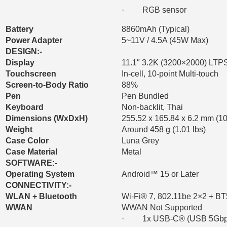
· RGB sensor
Battery
8860mAh (Typical)
Power Adapter
5~11V / 4.5A (45W Max)
DESIGN:-
Display
11.1″ 3.2K (3200×2000) LTPS,
Touchscreen
In-cell, 10-point Multi-touch
Screen-to-Body Ratio
88%
Pen
Pen Bundled
Keyboard
Non-backlit, Thai
Dimensions (WxDxH)
255.52 x 165.84 x 6.2 mm (10
Weight
Around 458 g (1.01 lbs)
Case Color
Luna Grey
Case Material
Metal
SOFTWARE:-
Operating System
Android™ 15 or Later
CONNECTIVITY:-
WLAN + Bluetooth
Wi-Fi® 7, 802.11be 2×2 + BT
WWAN
WWAN Not Supported
· 1x USB-C® (USB 5Gbps / 