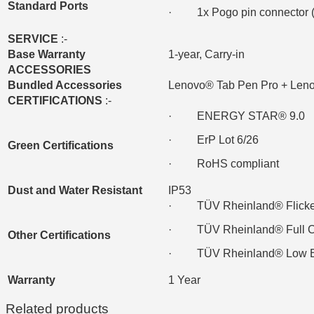
Standard Ports
· 1x Pogo pin connector (3
SERVICE
:-
Base Warranty
1-year, Carry-in
ACCESSORIES
Bundled Accessories
Lenovo® Tab Pen Pro + Len
CERTIFICATIONS
:-
· ENERGY STAR® 9.0
· ErP Lot 6/26
Green Certifications
· RoHS compliant
Dust and Water Resistant
IP53
· TÜV Rheinland® Flicke
· TÜV Rheinland® Full Care
Other Certifications
· TÜV Rheinland® Low Blue
Warranty
1 Year
Related products