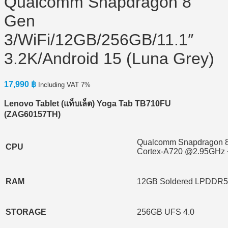
Qualcomm Snapdragon 8
Gen
3/WiFi/12GB/256GB/11.1″
3.2K/Android 15 (Luna Grey)
17,990
฿
Including VAT 7%
Lenovo Tablet (
แท็บเล็ต) Yoga Tab TB710FU
(ZAG60157TH)
Qualcomm Snapdragon 8 
CPU
Cortex-A720 @2.95GHz 
RAM
12GB Soldered LPDDR5
STORAGE
256GB UFS 4.0