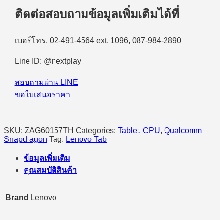
TB710FU
ติดต่อสอบถามข้อมูลเพิ่มเติมได้ที่
(ZAG60157TH)
Qualcomm
Snapdragon
8
เบอร์โทร. 02-491-4564 ext. 1096, 087-984-2890
Gen
3/WiFi/12GB/256GB/11.1"
Line ID: @nextplay
3.2K/Android
15
สอบถามผ่าน LINE
(Luna
Grey)
ขอใบเสนอราคา
quantity
SKU:
ZAG60157TH
Categories:
Tablet
,
CPU
,
Qualcomm
Snapdragon
Tag:
Lenovo Tab
ข้อมูลเพิ่มเติม
คุณสมบัติสินค้า
Brand
Lenovo