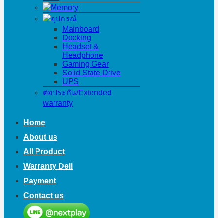
Memory
อุปกรณ์
Mainboard
Docking
Headset &
Headphone
Gaming Gear
Solid State Drive
UPS
ต่อประกัน/Extended
warranty
Home
About us
All Product
Warranty Dell
Payment
Contact us