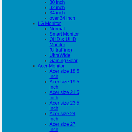
30 inch
32 inch
34 inch
over 34 inch
LG Monitor
Normal
Smart Monitor
QHD & UHD
Monitor
(UltraFine)
UltraWide
Gaming Gear
Acer-Monitor
Acer size 18.5
inch
Acer size 19.5
inch
Acer size 21.5
inch
Acer size 23.5
inch
Acer size 24
inch
Acer size 27
inch