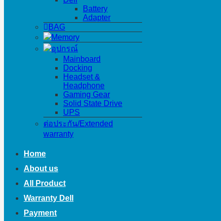
Battery
Adapter
BAG
Memory
อุปกรณ์
Mainboard
Docking
Headset &
Headphone
Gaming Gear
Solid State Drive
UPS
ต่อประกัน/Extended
warranty
Home
About us
All Product
Warranty Dell
Payment