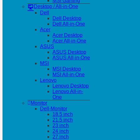
MSI Gaming
Desktop / All-in-One
Dell
Dell Desktop
Dell All-in-One
Acer
Acer Desktop
Acer All-in-One
ASUS
ASUS Desktop
ASUS All-in-One
MSI
MSI Desktop
MSI All-in-One
Lenovo
Lenovo Desktop
Lenovo All-in-
One
Monitor
Dell-Monitor
18.5 inch
21.5 inch
23 inch
24 inch
27 inch