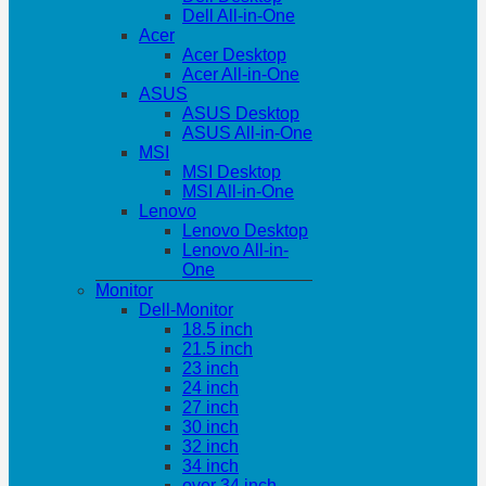
Dell All-in-One
Acer
Acer Desktop
Acer All-in-One
ASUS
ASUS Desktop
ASUS All-in-One
MSI
MSI Desktop
MSI All-in-One
Lenovo
Lenovo Desktop
Lenovo All-in-
One
Monitor
Dell-Monitor
18.5 inch
21.5 inch
23 inch
24 inch
27 inch
30 inch
32 inch
34 inch
over 34 inch