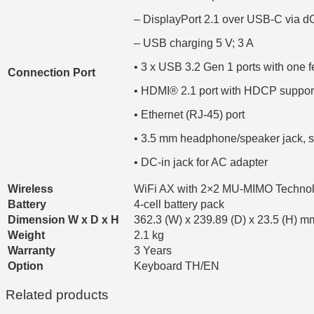
– DisplayPort 2.1 over USB-C via 
– USB charging 5 V; 3 A
• 3 x USB 3.2 Gen 1 ports with one 
Connection Port
• HDMI® 2.1 port with HDCP suppor
• Ethernet (RJ-45) port
• 3.5 mm headphone/speaker jack, s
• DC-in jack for AC adapter
Wireless
WiFi AX with 2×2 MU-MIMO Technolo
Battery
4-cell battery pack
Dimension W x D x H
362.3 (W) x 239.89 (D) x 23.5 (H) mm
Weight
2.1 kg
Warranty
3 Years
Option
Keyboard TH/EN
Related products