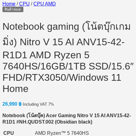
Home
/
CPU
/
CPU AMD
สินค้าหมด
Notebook gaming (โน้ตบุ๊กเกม
มิ่ง) Nitro V 15 AI ANV15-42-
R1D1 AMD Ryzen 5
7640HS/16GB/1TB SSD/15.6″
FHD/RTX3050/Windows 11
Home
26,990
฿
Including VAT 7%
Notebook (
โน้ตบุ๊ค) Acer Gaming Nitro V 15 AI ANV15-42-
R1D1 #NH.QUDST.002 (Obsidian black)
CPU
AMD Ryzen™ 5 7640HS