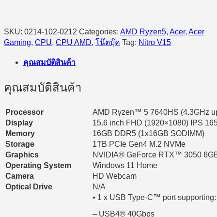
SKU:
0214-102-0212
Categories:
AMD Ryzen5
,
Acer
,
Acer
Gaming
,
CPU
,
CPU AMD
,
โน๊ตบุ๊ค
Tag:
Nitro V15
คุณสมบัติสินค้า
คุณสมบัติสินค้า
Processor
AMD Ryzen™ 5 7640HS (4.3GHz up 
Display
15.6 inch FHD (1920×1080) IPS 1
Memory
16GB DDR5 (1x16GB SODIMM)
Storage
1TB PCIe Gen4 M.2 NVMe
Graphics
NVIDIA® GeForce RTX™ 3050 6G
Operating System
Windows 11 Home
Camera
HD Webcam
Optical Drive
N/A
• 1 x USB Type-C™ port supporting:
– USB4® 40Gbps