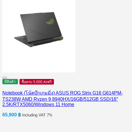
มีสินค้า
ซื้อครบ 5,000 ส่งฟรี
Notebook (โน้ตบุ๊กเกมมิ่ง) ASUS ROG Strix G16 G614PM-
TS238W AMD Ryzen 9 8940HX/16GB/512GB SSD/16″
2.5K/RTX5060/Windows 11 Home
65,900
฿
Including VAT 7%