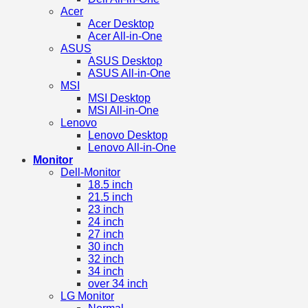
Acer
Acer Desktop
Acer All-in-One
ASUS
ASUS Desktop
ASUS All-in-One
MSI
MSI Desktop
MSI All-in-One
Lenovo
Lenovo Desktop
Lenovo All-in-One
Monitor
Dell-Monitor
18.5 inch
21.5 inch
23 inch
24 inch
27 inch
30 inch
32 inch
34 inch
over 34 inch
LG Monitor