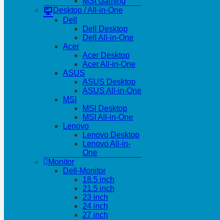
MSI Gaming
Desktop / All-in-One
Dell
Dell Desktop
Dell All-in-One
Acer
Acer Desktop
Acer All-in-One
ASUS
ASUS Desktop
ASUS All-in-One
MSI
MSI Desktop
MSI All-in-One
Lenovo
Lenovo Desktop
Lenovo All-in-
One
Monitor
Dell-Monitor
18.5 inch
21.5 inch
23 inch
24 inch
27 inch