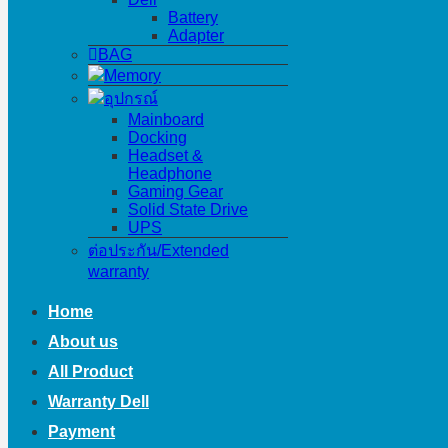
Battery
Adapter
BAG
Memory
อุปกรณ์
Mainboard
Docking
Headset &
Headphone
Gaming Gear
Solid State Drive
UPS
ต่อประกัน/Extended
warranty
Home
About us
All Product
Warranty Dell
Payment