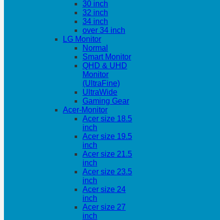
30 inch
32 inch
34 inch
over 34 inch
LG Monitor
Normal
Smart Monitor
QHD & UHD
Monitor
(UltraFine)
UltraWide
Gaming Gear
Acer-Monitor
Acer size 18.5
inch
Acer size 19.5
inch
Acer size 21.5
inch
Acer size 23.5
inch
Acer size 24
inch
Acer size 27
inch