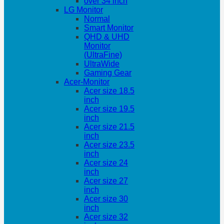
over 34 inch
LG Monitor
Normal
Smart Monitor
QHD & UHD
Monitor
(UltraFine)
UltraWide
Gaming Gear
Acer-Monitor
Acer size 18.5
inch
Acer size 19.5
inch
Acer size 21.5
inch
Acer size 23.5
inch
Acer size 24
inch
Acer size 27
inch
Acer size 30
inch
Acer size 32