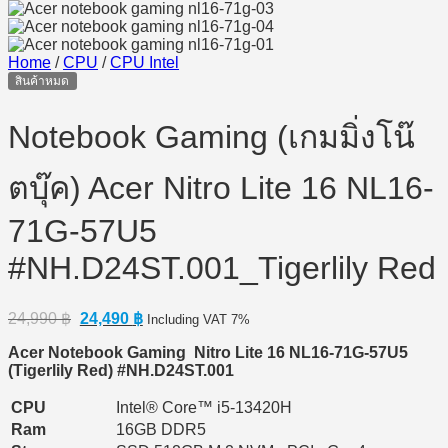
Home
/
CPU
/
CPU Intel
สินค้าหมด
Notebook Gaming (เกมมิ่งโน๊
ตบุ๊ค) Acer Nitro Lite 16 NL16-
71G-57U5
#NH.D24ST.001_Tigerlily Red
Original
Current
24,990
฿
24,490
฿
Including VAT 7%
price
price
Acer Notebook Gaming Nitro Lite 16 NL16-71G-57U5
was:
is:
(Tigerlily Red) #NH.D24ST.001
24,990 ฿.
24,490 ฿.
CPU
Intel® Core™ i5-13420H
Ram
16GB DDR5