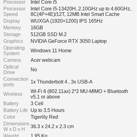
Processor
Intel Core i5
Processor
Intel Core i5-13420H, 2.10GHz up to 4.60GHz,
Speed
8C(4P+4E)/12T, 12MB Intel Smart Cache
Display
WUXGA (1920×1200) IPS 165Hz
Memory
16GB
Storage
512GB SSD M.2
Graphics
NVIDIA GeForce RTX 3050 Laptop
Operating
Windows 11 Home
System
Camera
Acer webcam
Optical
No
Drive
Connection
1x Thunderbolt 4 , 3x USB-A
ports
Wi-Fi 6 (802.11ax) 2*2 MU-MIMO + Bluetooth
Wireless
v5.1 or above
Battery
3 Cell
Battery Life
Up to 3.5 Hours
Color
Tigerlily Red
Dimensions
36.3 x 24.2 x 2.3 cm
W x D x H
Weight
1.95 Kg