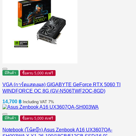
มีสินค้า
ซื้อครบ 5,000 ส่งฟรี
VGA (การ์ดแสดงผล) GIGABYTE GeForce RTX 5060 TI
WINDFORCE OC 8G (GV-N506TWF2OC-8GD)
14,700
฿
Including VAT 7%
มีสินค้า
ซื้อครบ 5,000 ส่งฟรี
Notebook (โน้ตบุ๊ก) Asus Zenbook A16 UX3607QA-