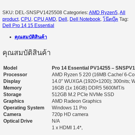
(Platinum
Silver)
SKU:
DEL-SNSPV1425508
Categories:
AMD Ryzen5
,
All
quantity
product
,
CPU
,
CPU AMD
,
Dell
,
Dell Notebook
,
โน๊ตบุ๊ค
Tag:
Dell Pro 14 15 Essential
คุณสมบัติสินค้า
คุณสมบัติสินค้า
Model
Pro 14 Essential PV14255 – SNSPV
Processor
AMD Ryzen 5 220 (16MB Cache/ 6-Core
Display
14.0″ WUXGA (1920×1200); 300nits; WV
Memory
16GB (1x 16GB) DDR5 5600MT/s
Storage
512GB M.2 PCIe NVMe SSD
Graphics
AMD Radeon Graphics
Operating System
Windows 11 Pro
Camera
720p HD camera
Optical Drive
N/A
1 x HDMI 1.4*,