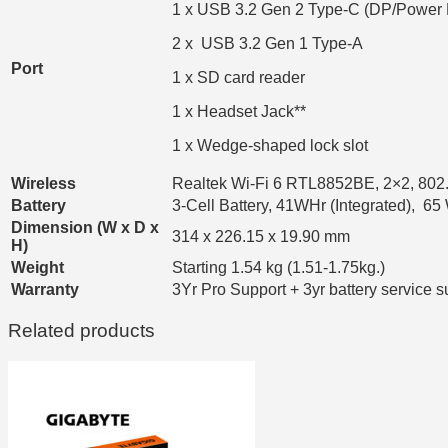
1 x USB 3.2 Gen 2 Type-C (DP/Power 
2 x USB 3.2 Gen 1 Type-A
Port
1 x SD card reader
1 x Headset Jack**
1 x Wedge-shaped lock slot
Wireless
Realtek Wi-Fi 6 RTL8852BE, 2×2, 802.
Battery
3-Cell Battery, 41WHr (Integrated), 65
Dimension (W x D x
314 x 226.15 x 19.90 mm
H)
Weight
Starting 1.54 kg (1.51-1.75kg.)
Warranty
3Yr Pro Support + 3yr battery service s
Related products