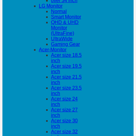
over 34 inch
LG Monitor
Normal
Smart Monitor
QHD & UHD
Monitor
(UltraFine)
UltraWide
Gaming Gear
Acer-Monitor
Acer size 18.5
inch
Acer size 19.5
inch
Acer size 21.5
inch
Acer size 23.5
inch
Acer size 24
inch
Acer size 27
inch
Acer size 30
inch
Acer size 32