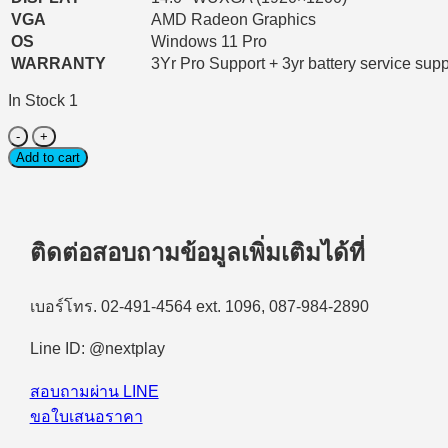
VGA
AMD Radeon Graphics
OS
Windows 11 Pro
WARRANTY
3Yr Pro Support + 3yr battery service supp
In Stock 1
Notebook
(โน้ตบุ๊ก
Add to cart
สำหรับ
องค์กร)
Dell
Pro
ติดต่อสอบถามข้อมูลเพิ่มเติมได้ที่
14
Essential
PV14255
เบอร์โทร. 02-491-4564 ext. 1096, 087-984-2890
(SNSPV1425508)
AMD
Line ID: @nextplay
Ryzen
5
220/16GB/512GB
สอบถามผ่าน LINE
SSD/14.0″/Windows
ขอใบเสนอราคา
11
Pro