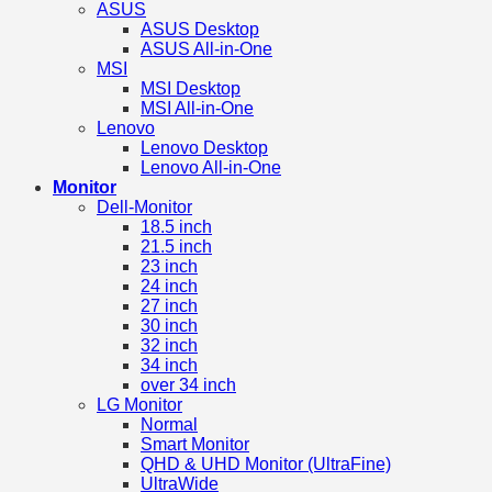
ASUS
ASUS Desktop
ASUS All-in-One
MSI
MSI Desktop
MSI All-in-One
Lenovo
Lenovo Desktop
Lenovo All-in-One
Monitor
Dell-Monitor
18.5 inch
21.5 inch
23 inch
24 inch
27 inch
30 inch
32 inch
34 inch
over 34 inch
LG Monitor
Normal
Smart Monitor
QHD & UHD Monitor (UltraFine)
UltraWide