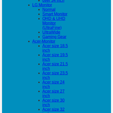
over 34 inch
LG Monitor
Normal
Smart Monitor
QHD & UHD
Monitor
(UltraFine)
UltraWide
Gaming Gear
Acer-Monitor
Acer size 18.5
inch
Acer size 19.5
inch
Acer size 21.5
inch
Acer size 23.5
inch
Acer size 24
inch
Acer size 27
inch
Acer size 30
inch
Acer size 32