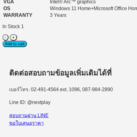
VGA
Intel® Arc™ graphics
OS
Windows 11 Home+Microsoft Office Ho
WARRANTY
3 Years
In Stock 1
Notebook
(โน๊
Add to cart
ตบุ๊ค)
Acer
Swift
Go
ติดต่อสอบถามข้อมูลเพิ่มเติมได้ที่
14
AI
SFG14-
เบอร์โทร. 02-491-4564 ext. 1096, 087-984-2890
75-
78J1
Intel
Line ID: @nextplay
Core
Ultra
สอบถามผ่าน LINE
7
ขอใบเสนอราคา
258V/32GB/1TB
SSD/14.0″
OLED/Intel