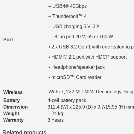
– USB4® 40Gbps
– Thunderbolt™ 4
– USB charging 5 V; 3 A
– DC-in port 20 V; 65 or 100 W
Port
• 2 x USB 3.2 Gen 1 with one featuring 
• HDMI® 2.1 port with HDCP support
• Headphone/speaker jack
• microSD™ Card reader
Wi-Fi 7, 2×2 MU-MIMO technology, Supp
Wireless
Battery
4-cell battery pack
Dimension
312.4 (W) x 225.9 (D) x 9.7/15.95 (H) mm 
Weight
1.24 kg
Warranty
3 Years
Related products