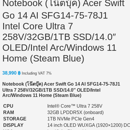
Notebook (โน๊ตบุ๊ค) Acer Swift
Go 14 AI SFG14-75-78J1
Intel Core Ultra 7
258V/32GB/1TB SSD/14.0″
OLED/Intel Arc/Windows 11
Home (Steam Blue)
38,990
฿
Including VAT 7%
Notebook (
โน๊ตบุ๊ค) Acer Swift Go 14 AI SFG14-75-78J1
Ultra 7 258V/32GB/1TB SSD/14.0″ OLED/Intel
Arc/Windows 11 Home (Steam Blue)
CPU
Intel® Core™ Ultra 7 258V
RAM
32GB LPDDR5X (onboard)
STORAGE
1TB NVMe PCIe Gen4
DISPLAY
14 inch OLED WUXGA (1920×1200) DC