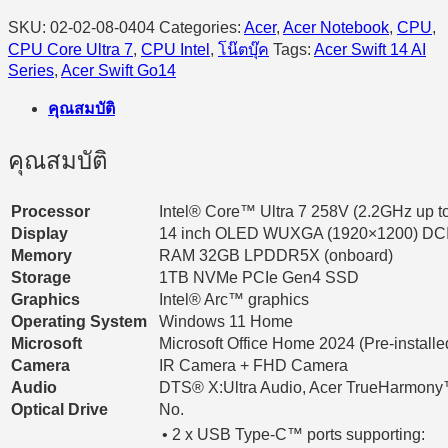
Arc/Windows
SKU:
02-02-08-0404
Categories:
Acer
,
Acer Notebook
,
CPU
,
11
Home
CPU Core Ultra 7
,
CPU Intel
,
โน๊ตบุ๊ค
Tags:
Acer Swift 14 AI
(Steam
Series
,
Acer Swift Go14
Blue)
quantity
คุณสมบัติ
คุณสมบัติ
Processor
Intel® Core™ Ultra 7 258V (2.2GHz up 
Display
14 inch OLED WUXGA (1920×1200) DCI-P3
Memory
RAM 32GB LPDDR5X (onboard)
Storage
1TB NVMe PCIe Gen4 SSD
Graphics
Intel® Arc™ graphics
Operating System
Windows 11 Home
Microsoft
Microsoft Office Home 2024 (Pre-install
Camera
IR Camera + FHD Camera
Audio
DTS® X:Ultra Audio, Acer TrueHarmon
Optical Drive
No.
• 2 x USB Type-C™ ports supporting: