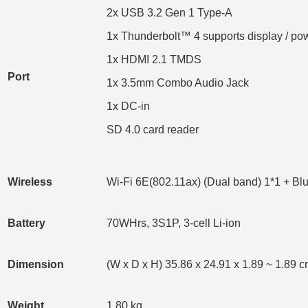
2x USB 3.2 Gen 1 Type-A
1x Thunderbolt™ 4 supports display / pow
1x HDMI 2.1 TMDS
Port
1x 3.5mm Combo Audio Jack
1x DC-in
SD 4.0 card reader
Wireless
Wi-Fi 6E(802.11ax) (Dual band) 1*1 + Bl
Battery
70WHrs, 3S1P, 3-cell Li-ion
Dimension
(W x D x H) 35.86 x 24.91 x 1.89 ~ 1.89 cm
Weight
1.80 kg