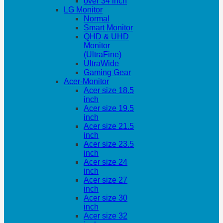
over 34 inch
LG Monitor
Normal
Smart Monitor
QHD & UHD
Monitor
(UltraFine)
UltraWide
Gaming Gear
Acer-Monitor
Acer size 18.5
inch
Acer size 19.5
inch
Acer size 21.5
inch
Acer size 23.5
inch
Acer size 24
inch
Acer size 27
inch
Acer size 30
inch
Acer size 32