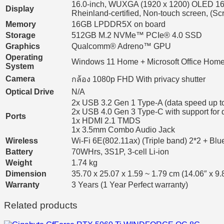
16.0-inch, WUXGA (1920 x 1200) OLED 16:10 
Display
Rheinland-certified, Non-touch screen, (Sc
Memory
16GB LPDDR5X on board
Storage
512GB M.2 NVMe™ PCIe® 4.0 SSD
Graphics
Qualcomm® Adreno™ GPU
Operating
Windows 11 Home + Microsoft Office Home 
System
Camera
กล้อง 1080p FHD With privacy shutter
Optical Drive
N/A
2x USB 3.2 Gen 1 Type-A (data speed up t
2x USB 4.0 Gen 3 Type-C with support for d
Ports
1x HDMI 2.1 TMDS
1x 3.5mm Combo Audio Jack
Wireless
Wi-Fi 6E(802.11ax) (Triple band) 2*2 + Blu
Battery
70WHrs, 3S1P, 3-cell Li-ion
Weight
1.74 kg
Dimension
35.70 x 25.07 x 1.59 ~ 1.79 cm (14.06″ x 9.8
Warranty
3 Years (1 Year Perfect warranty)
Related products