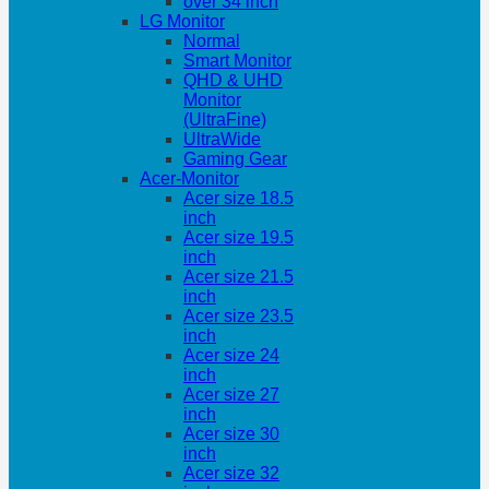
over 34 inch
LG Monitor
Normal
Smart Monitor
QHD & UHD
Monitor
(UltraFine)
UltraWide
Gaming Gear
Acer-Monitor
Acer size 18.5
inch
Acer size 19.5
inch
Acer size 21.5
inch
Acer size 23.5
inch
Acer size 24
inch
Acer size 27
inch
Acer size 30
inch
Acer size 32