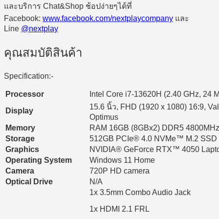
และบริการ Chat&Shop ช้อปง่ายๆได้ที่
Facebook:
www.facebook.com/nextplaycompany
และ
Line
@nextplay
คุณสมบัติสินค้า
Specification:-
Processor
Intel Core i7-13620H (2.40 GHz, 24 M
15.6 นิ้ว, FHD (1920 x 1080) 16:9, 
Display
Optimus
Memory
RAM 16GB (8GBx2) DDR5 4800MH
Storage
512GB PCIe® 4.0 NVMe™ M.2 SSD
Graphics
NVIDIA® GeForce RTX™ 4050 Lapt
Operating System
Windows 11 Home
Camera
720P HD camera
Optical Drive
N/A
1x 3.5mm Combo Audio Jack
1x HDMI 2.1 FRL