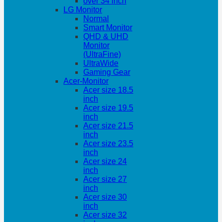
over 34 inch
LG Monitor
Normal
Smart Monitor
QHD & UHD
Monitor
(UltraFine)
UltraWide
Gaming Gear
Acer-Monitor
Acer size 18.5
inch
Acer size 19.5
inch
Acer size 21.5
inch
Acer size 23.5
inch
Acer size 24
inch
Acer size 27
inch
Acer size 30
inch
Acer size 32