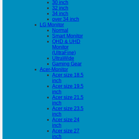
30 inch
32 inch
34 inch
over 34 inch
LG Monitor
Normal
Smart Monitor
QHD & UHD
Monitor
(UltraFine)
UltraWide
Gaming Gear
Acer-Monitor
Acer size 18.5
inch
Acer size 19.5
inch
Acer size 21.5
inch
Acer size 23.5
inch
Acer size 24
inch
Acer size 27
inch