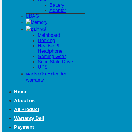
Battery
Adapter
BAG
Memory
อุปกรณ์
Mainboard
Docking
Headset &
Headphone
Gaming Gear
Solid State Drive
UPS
ต่อประกัน/Extended
warranty
Home
About us
All Product
Warranty Dell
Payment