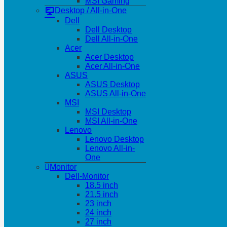
MSI Gaming
Desktop / All-in-One
Dell
Dell Desktop
Dell All-in-One
Acer
Acer Desktop
Acer All-in-One
ASUS
ASUS Desktop
ASUS All-in-One
MSI
MSI Desktop
MSI All-in-One
Lenovo
Lenovo Desktop
Lenovo All-in-
One
Monitor
Dell-Monitor
18.5 inch
21.5 inch
23 inch
24 inch
27 inch