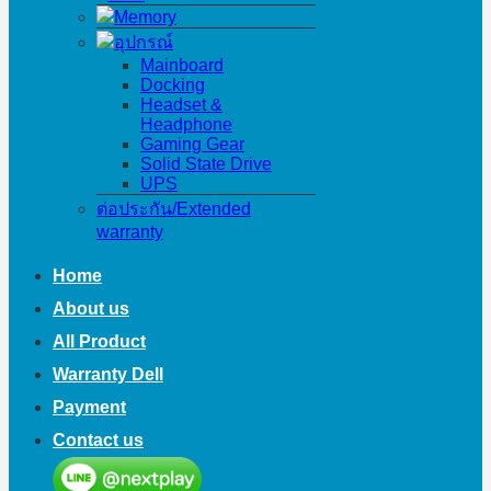
Memory
อุปกรณ์
Mainboard
Docking
Headset &
Headphone
Gaming Gear
Solid State Drive
UPS
ต่อประกัน/Extended
warranty
Home
About us
All Product
Warranty Dell
Payment
Contact us