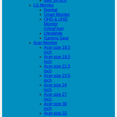
over 34 inch
LG Monitor
Normal
Smart Monitor
QHD & UHD
Monitor
(UltraFine)
UltraWide
Gaming Gear
Acer-Monitor
Acer size 18.5
inch
Acer size 19.5
inch
Acer size 21.5
inch
Acer size 23.5
inch
Acer size 24
inch
Acer size 27
inch
Acer size 30
inch
Acer size 32