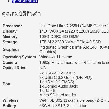
คุณสมบัติสินค้า
คุณสมบัติสินค้า
Processor
Intel Core Ultra 7 255H (24 MB Cache/
Display
14.0″ WUXGA (1920 x 1200) 16:10; LED B
Memory
16GB DDR5 SO-DIMM
Storage
1TB M.2 2280 NVMe PCIe 4.0 SSD
Integrated Graphics: Intel Arc 140T (8
Graphics
Graphics)
Operating System
Windows 11 Home
Camera
1080p FHD camera with IR function to s
Optical Drive
N/A
2x USB-A 3.2 Gen 1;
2x USB-C 3.2 Gen 2 (DP/ PD);
1x HDMI 2.1 TMDS;
Port
1x Combo Audio Jack;
1x RJ-45
Micro SD card reader
Wireless
Wi-Fi 6E(802.11ax) (Triple band) 2×2 + 
Battery
63WHrs; 3S1P; 3-cell Li-ion