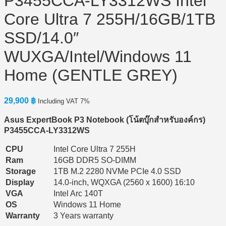
P3455CCA-LY3312WS Intel
Core Ultra 7 255H/16GB/1TB
SSD/14.0″
WUXGA/Intel/Windows 11
Home (GENTLE GREY)
29,900
฿
Including VAT 7%
Asus ExpertBook P3 Notebook (
โน้ตบุ๊กสำหรับองค์กร)
P3455CCA-LY3312WS
CPU
Intel Core Ultra 7 255H
Ram
16GB DDR5 SO-DIMM
Storage
1TB M.2 2280 NVMe PCIe 4.0 SSD
Display
14.0-inch, WQXGA (2560 x 1600) 16:10
VGA
Intel Arc 140T
OS
Windows 11 Home
Warranty
3 Years warranty