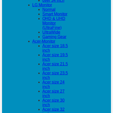
over 34 inch
LG Monitor
Normal
Smart Monitor
QHD & UHD
Monitor
(UltraFine)
UltraWide
Gaming Gear
Acer-Monitor
Acer size 18.5
inch
Acer size 19.5
inch
Acer size 21.5
inch
Acer size 23.5
inch
Acer size 24
inch
Acer size 27
inch
Acer size 30
inch
Acer size 32