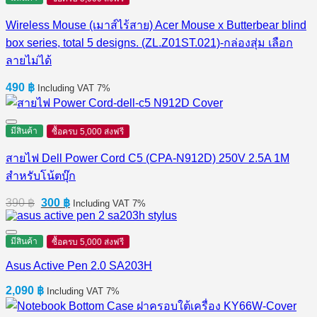
Wireless Mouse (เมาส์ไร้สาย) Acer Mouse x Butterbear blind
box series, total 5 designs. (ZL.Z01ST.021)-กล่องสุ่ม เลือก
ลายไม่ได้
490
฿
Including VAT 7%
มีสินค้า
ซื้อครบ 5,000 ส่งฟรี
สายไฟ Dell Power Cord C5 (CPA-N912D) 250V 2.5A 1M
สำหรับโน้ตบุ๊ก
Original
Current
390
฿
300
฿
Including VAT 7%
price
price
was:
is:
390 ฿.
300 ฿.
มีสินค้า
ซื้อครบ 5,000 ส่งฟรี
Asus Active Pen 2.0 SA203H
2,090
฿
Including VAT 7%