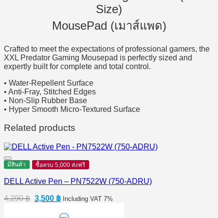
Size)
MousePad (เมาส์แพด)
Crafted to meet the expectations of professional gamers, the
XXL Predator Gaming Mousepad is perfectly sized and
expertly built for complete and total control.
• Water-Repellent Surface
• Anti-Fray, Stitched Edges
• Non-Slip Rubber Base
• Hyper Smooth Micro-Textured Surface
Related products
มีสินค้า
ซื้อครบ 5,000 ส่งฟรี
DELL Active Pen – PN7522W (750-ADRU)
Original
Current
4,290
฿
3,500
฿
Including VAT 7%
price
price
was:
is: